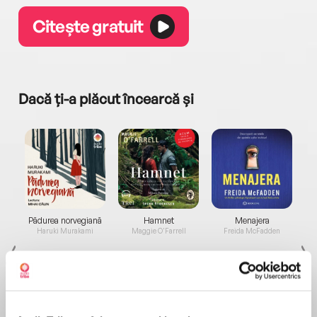
Citește gratuit
Dacă ți-a plăcut încearcă și
a...
Pădurea norvegiană
Hamnet
Menajera
I
Haruki Murakami
Maggie O'Farrell
Freida McFadden