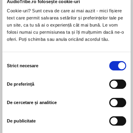
AudioTribe.ro folosește cookie-uri
Cookie-uri? Sunt ceva de care ai mai auzit - mici fișiere
Elita de Argint (Elita
Diavolul se îmbracă de
Migdală
text care permit salvarea setărilor și preferințelor tale pe
de...
la...
Dani Francis
Lauren Weisberger
Sohn Won-pyung
un site, ca tu să ai o experiență cât mai bună. Le vom
folosi numai cu permisiunea ta și îți mulțumim dacă ne-o
oferi. Poți schimba sau anula oricând acordul tău.
Despre
carte
Selecția
Protagonistul romanului Eurotrash merge de
Strict necesare
consimțământului
urgență la Zürich chemat de mama bolnavă,
tocmai externată din clinica de psihiatrie.
Luptând cu trecutul întunecat, căci bunicul său
De preferință
fusese membru de partid în anii 1930 și
MAI MULT
locotenent SS, încercând să protejeze echilibrul
De cercetare și analitice
În acest moment nu există recenzii
precar al legăturii emoționale cu mama
pentru această carte
alcoolică și senilă, pleacă împreună cu ea, fără
prea mare tragere de inimă, într-o excursie prin
De publicitate
Elveția. Călătorind cu un taxi, cei doi încearcă