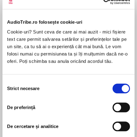
Elita de Argint (Elita
Diavolul se îmbracă de
Migdală
de...
la...
Dani Francis
Lauren Weisberger
Sohn Won-pyung
AudioTribe.ro folosește cookie-uri
Cookie-uri? Sunt ceva de care ai mai auzit - mici fișiere
text care permit salvarea setărilor și preferințelor tale pe
Despre
carte
un site, ca tu să ai o experiență cât mai bună. Le vom
New York Times bestselling author of THE
folosi numai cu permisiunea ta și îți mulțumim dacă ne-o
GOOD GIRL Mary Kubica is back with another
oferi. Poți schimba sau anula oricând acordul tău.
exhilarating thriller as a widow’s pursuit of the
truth leads her to the darkest corners of the
psyche.
Selecția
MAI MULT
Strict necesare
consimțământului
În acest moment nu există recenzii
Clara Solberg’s world shatters when her
pentru această carte
husband and their four-year-old daughter are in
De preferință
a car crash, killing Nick while Maisie is
remarkably unharmed. The crash is ruled an
accident…until the coming days, when Maisie
De cercetare și analitice
Mary Kubica
starts having night terrors that make Clara