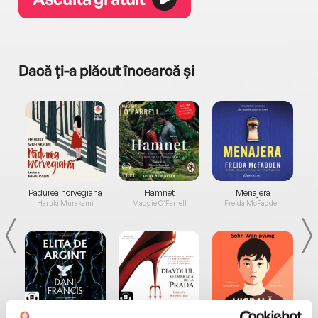
Dacă ți-a plăcut încearcă și
a...
Pădurea norvegiană
Hamnet
Menajera
I
Haruki Murakami
Maggie O'Farrell
Freida McFadden