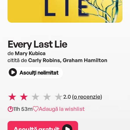
Every Last Lie
de
Mary Kubica
citită de
Carly Robins, Graham Hamilton
Asculți nelimitat
2.0
(o recenzie)
11h 53m
Adaugă la wishlist
Ascultă gratuit