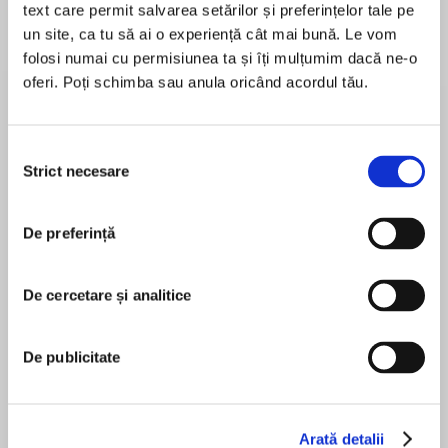
text care permit salvarea setărilor și preferințelor tale pe
un site, ca tu să ai o experiență cât mai bună. Le vom
folosi numai cu permisiunea ta și îți mulțumim dacă ne-o
oferi. Poți schimba sau anula oricând acordul tău.
Despre
carte
The Whitbread Novel of the Year, read by the
winner of the Sony Radio Award.
Selecția
Strict necesare
consimțământului
A sophisticated look at the passions and
intrigues, hopes and fears of the doomed souls
De preferință
MAI MULT
who boarded the Titanic for her final, fateful
În acest moment nu există recenzii
voyage.
pentru această carte
De cercetare și analitice
Beryl Bainbridge
De publicitate
Kerry Shale
Arată detalii