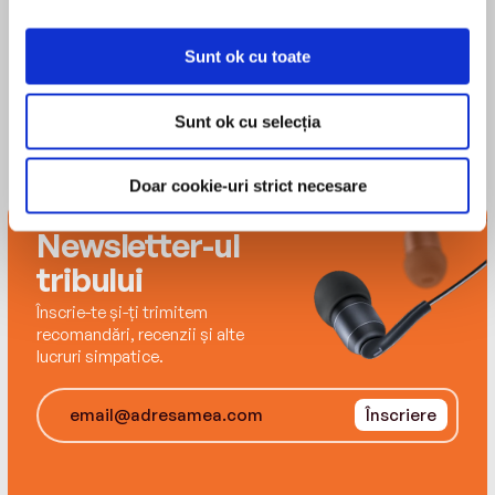
Sunt ok cu toate
Sunt ok cu selecția
Doar cookie-uri strict necesare
Newsletter-ul
tribului
Înscrie-te și-ți trimitem
recomandări, recenzii și alte
lucruri simpatice.
Înscriere