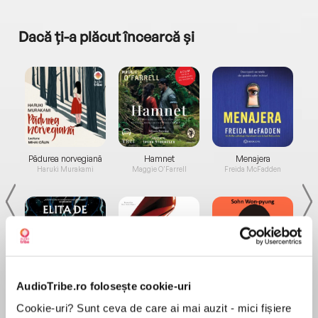
Dacă ți-a plăcut încearcă și
a...
Pădurea norvegiană
Hamnet
Menajera
I
Haruki Murakami
Maggie O'Farrell
Freida McFadden
AudioTribe.ro folosește cookie-uri
Elita de Argint (Elita
Diavolul se îmbracă de
Migdală
de...
la...
Dani Francis
Lauren Weisberger
Sohn Won-pyung
Cookie-uri? Sunt ceva de care ai mai auzit - mici fișiere