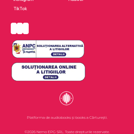
TikTok
Platforma de audiobooks și books a Cărturești.
©2026 Nemo EPG SRL. Toate drepturile rezervate.