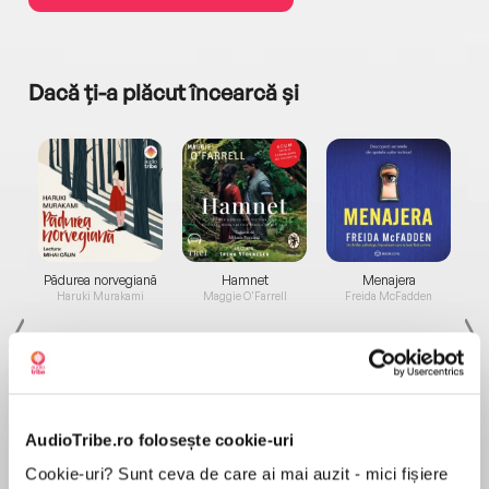
Dacă ți-a plăcut încearcă și
a...
Pădurea norvegiană
Hamnet
Menajera
I
Haruki Murakami
Maggie O'Farrell
Freida McFadden
AudioTribe.ro folosește cookie-uri
Cookie-uri? Sunt ceva de care ai mai auzit - mici fișiere
Elita de Argint (Elita
Diavolul se îmbracă de
Migdală