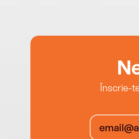
Ne
Înscrie-t