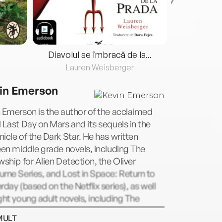
Diavolul se îmbracă de la...
Lauren Weisberger
Fre
in Emerson
 Emerson is the author of the acclaimed
 Last Day on Mars and its sequels in the
icle of the Dark Star. He has written
een middle grade novels, including The
wship for Alien Detection, the Oliver
rne Series, and Lost in Space: Return to
rday (based on the Netflix series), as well
ght young adult novels, including The
nteans trilogy and Any Second. A former
MULT