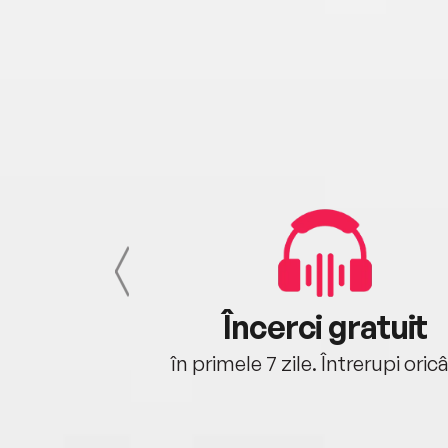
cu tine
Încerci gratuit
oriunde ești.
în primele 7 zile. Întrerupi oric