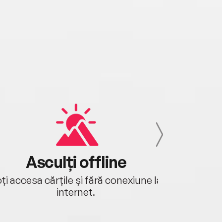
Asculți offline
Aj
ți accesa cărțile și fără conexiune la
Ascultă a
internet.