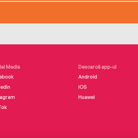
ial Media
Descarcă app-ul
ebook
Android
kedIn
iOS
tagram
Huawei
Tok