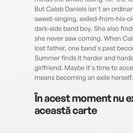
But Caleb Daniels isn't an ordin
sweet-singing, exiled-from-his-o
dark-side band boy. She also find
she never saw coming. When Caleb
lost father, one band's past bec
Summer finds it harder and hard
girlfriend. Maybe it's time to accep
means becoming an exile herself. .
În acest moment nu ex
această carte