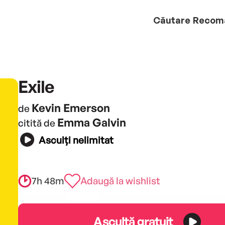
Căutare
Recom
Exile
Kevin Emerson
de
Emma Galvin
citită de
Asculți nelimitat
7h 48m
Adaugă la wishlist
Ascultă gratuit