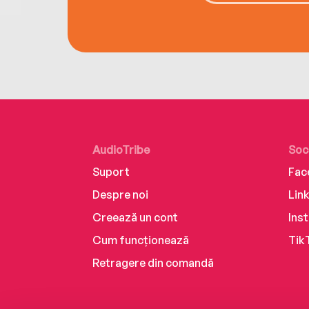
AudioTribe
Soc
Suport
Fac
Despre noi
Lin
Creează un cont
Ins
Cum funcționează
Tik
Retragere din comandă