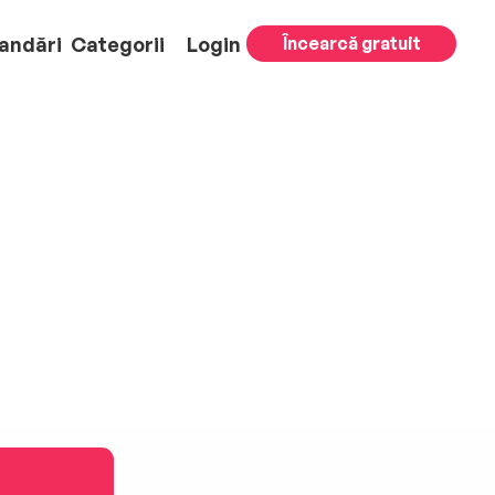
andări
Categorii
Login
Încearcă gratuit