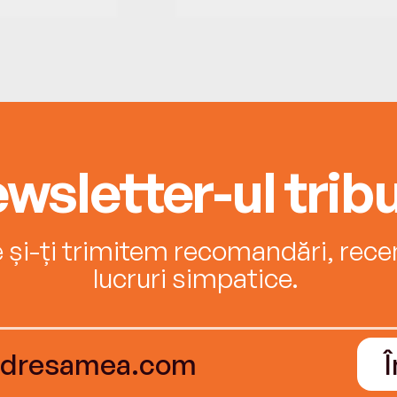
wsletter-ul tribu
e și-ți trimitem recomandări, recenz
lucruri simpatice.