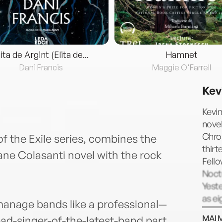
lita de Argint (Elita de...
Hamnet
Dani Francis
Maggie O'Farrell
Kev
Kevin
novel
Chron
f the Exile series, combines the
thirt
e Colasanti novel with the rock
Fello
Noctu
Yeste
as ei
nage bands like a professional—
Atla
MAI 
ead-singer-of-the-latest-band part.