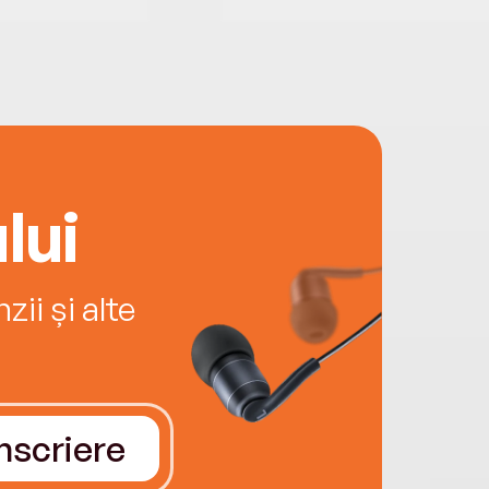
lui
ii și alte
Înscriere