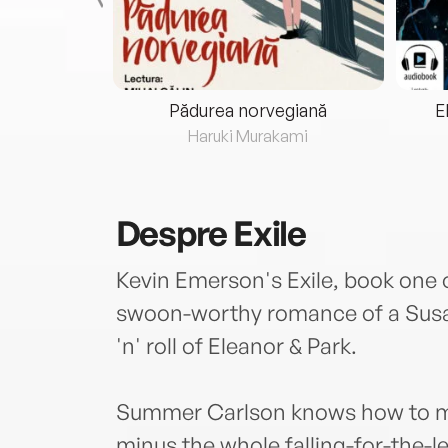
eria...
Pădurea norvegiană
E
ris
Haruki Murakami
Despre
Exile
Kevin Emerson's Exile, book one o
swoon-worthy romance of a Susan
'n' roll of Eleanor & Park.
Summer Carlson knows how to ma
minus the whole falling-for-the-l