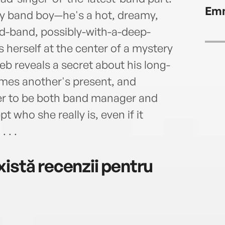
scien
Emm
singe
ary band boy—he's a hot, dreamy,
He li
ld-band, possibly-with-a-deep-
You c
s herself at the center of a mystery
www.
 reveals a secret about his long-
omes another's present, and
er to be both band manager and
t who she really is, even if it
 . .
istă recenzii pentru