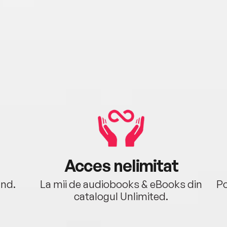
Acces nelimitat
ând.
La mii de audiobooks & eBooks din
Po
catalogul Unlimited.