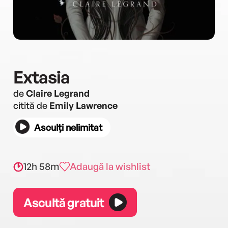
Extasia
de
Claire Legrand
citită de
Emily Lawrence
Asculți nelimitat
12h 58m
Adaugă la wishlist
Ascultă gratuit