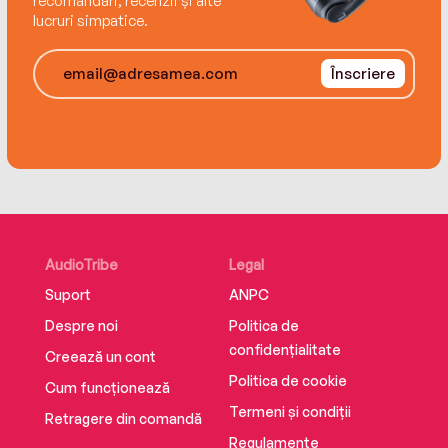
recomandări, recenzii și alte
a world filled with secrets and blood—where the
lucruri simpatice.
truth is buried in lies and a devastating power
waits, seething, for someone brave enough to
Înscriere
use it.
AudioTribe
Legal
Suport
ANPC
Despre noi
Politica de
confidențialitate
Creează un cont
Politica de cookie
Cum funcționează
Termeni și condiții
Retragere din comandă
Regulamente