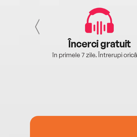
cu tine
Încerci gratuit
oriunde ești.
în primele 7 zile. Întrerupi oric