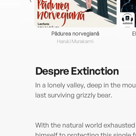
eria...
Pădurea norvegiană
E
ris
Haruki Murakami
Despre
Extinction
In a lonely valley, deep in the mo
last surviving grizzly bear.
With the natural world exhausted 
himself to protecting this single 