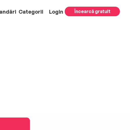
andări
Categorii
Login
Încearcă gratuit