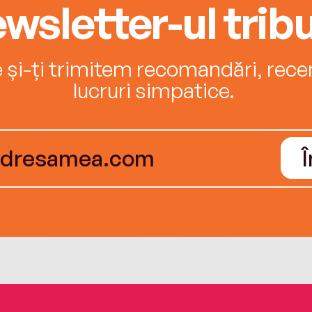
wsletter-ul tribu
e și-ți trimitem recomandări, recenz
lucruri simpatice.