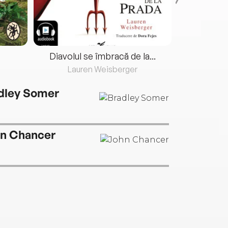
Diavolul se îmbracă de la...
Lauren Weisberger
Fre
dley Somer
n Chancer