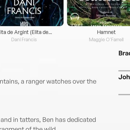
lita de Argint (Elita de...
Hamnet
Dani Francis
Maggie O'Farrell
Bra
Joh
untains, a ranger watches over the
and in tatters, Ben has dedicated
fragment of the wild.