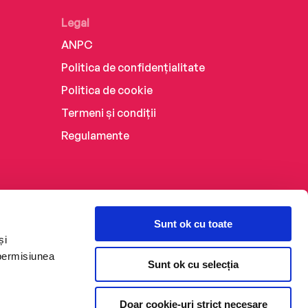
Legal
ANPC
Politica de confidențialitate
Politica de cookie
Termeni și condiții
Regulamente
Sunt ok cu toate
și
 permisiunea
Sunt ok cu selecția
Doar cookie-uri strict necesare