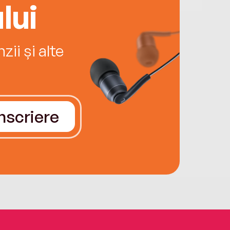
lui
ii și alte
Înscriere