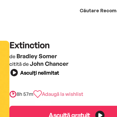
Căutare
Recom
Extinction
Bradley Somer
de
John Chancer
citită de
Asculți nelimitat
8h 57m
Adaugă la wishlist
Ascultă gratuit