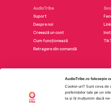
AudioTribe
Soc
Suport
Fac
Despre noi
Lin
Creează un cont
Ins
Cum funcționează
Tik
Retragere din comandă
AudioTribe.ro folosește c
Cookie-uri? Sunt ceva de ca
preferințelor tale pe un si
ta și îți mulțumim dacă ne-