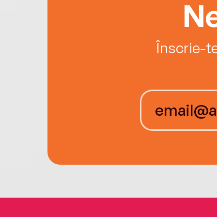
Ne
Înscrie-t