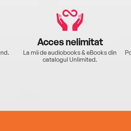
Acces nelimitat
ând.
La mii de audiobooks & eBooks din
Po
catalogul Unlimited.