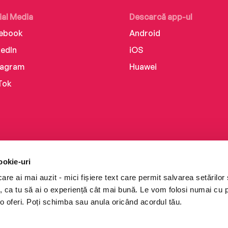
ial Media
Descarcă app-ul
ebook
Android
kedIn
iOS
tagram
Huawei
Tok
ookie-uri
re ai mai auzit - mici fișiere text care permit salvarea setărilor 
te, ca tu să ai o experiență cât mai bună. Le vom folosi numai cu
o oferi. Poți schimba sau anula oricând acordul tău.