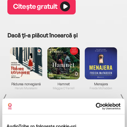
Citește gratuit
Dacă ți-a plăcut încearcă și
a...
Pădurea norvegiană
Hamnet
Menajera
I
Haruki Murakami
Maggie O'Farrell
Freida McFadden
AudioTribe.ro folosește cookie-uri