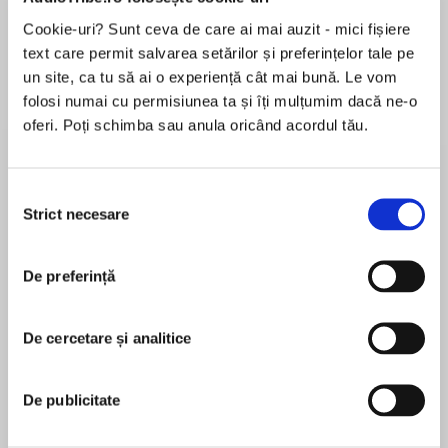
Cookie-uri? Sunt ceva de care ai mai auzit - mici fișiere
Elita de Argint (Elita
Diavolul se îmbracă de
Migdală
de...
la...
Dani Francis
Lauren Weisberger
Sohn Won-pyung
text care permit salvarea setărilor și preferințelor tale pe
un site, ca tu să ai o experiență cât mai bună. Le vom
folosi numai cu permisiunea ta și îți mulțumim dacă ne-o
oferi. Poți schimba sau anula oricând acordul tău.
Despre
carte
Auden Dare, un băiat de unsprezece ani, nu
Selecția
Strict necesare
poate vedea culorile, ci doar albul, negrul și
consimțământului
nuanțele de gri. Dar mai greu îi este să trăiască
într-o lume postapocaliptică, nu foarte
De preferință
îndepărtată de prezent, în care nu mai plouă de
MAI MULT
ani buni, apa este raționalizată, iar din cauza
În acest moment nu există recenzii
asta se poartă războaie. Despre tatăl său știe
De cercetare și analitice
pentru această carte
că luptă undeva prin Europa, iar când vine
vestea că unchiul său, Jonah Bloom, un
De publicitate
extraordinar om de știință de la Cambridge, a
murit în condiții suspecte, Auden pleacă să