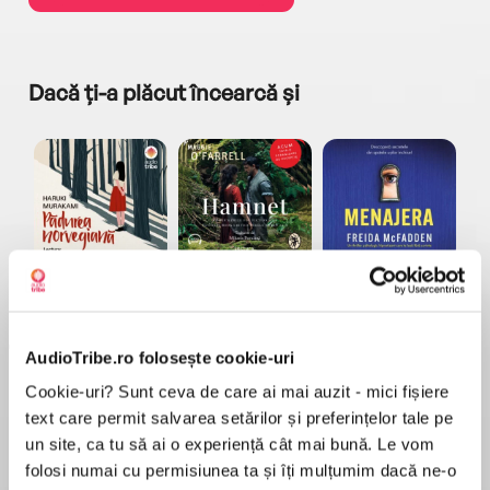
Dacă ți-a plăcut încearcă și
a...
Pădurea norvegiană
Hamnet
Menajera
I
Haruki Murakami
Maggie O'Farrell
Freida McFadden
AudioTribe.ro folosește cookie-uri
Cookie-uri? Sunt ceva de care ai mai auzit - mici fișiere
text care permit salvarea setărilor și preferințelor tale pe
un site, ca tu să ai o experiență cât mai bună. Le vom
folosi numai cu permisiunea ta și îți mulțumim dacă ne-o
Elita de Argint (Elita
Diavolul se îmbracă de
Migdală