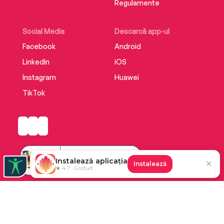
Regulamente
Social Media
Descarcă app-ul
Facebook
Android
LinkedIn
iOS
Instagram
Huawei
TikTok
Instalează aplicația
✕
Instalează
★ 4.7 · Gratuit