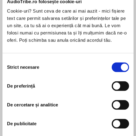
AudioTribe.ro folosește cookie-uri
Cookie-uri? Sunt ceva de care ai mai auzit - mici fișiere
text care permit salvarea setărilor și preferințelor tale pe
Despre
carte
un site, ca tu să ai o experiență cât mai bună. Le vom
folosi numai cu permisiunea ta și îți mulțumim dacă ne-o
Introducing Sean Dillon: Terrorist. Assassin.
oferi. Poți schimba sau anula oricând acordul tău.
Hero.
Sean Dillon is a hired killer. The IRA, the PLO,
Selecția
ETA – he’s worked for them all. Now, with the
Strict necesare
consimțământului
MAI MULT
Gulf War raging, the Iraqis need his services for
În acest moment nu există recenzii
an apocalyptic strike at the heart of the West. If
De preferință
pentru această carte
it succeeds, it will shake the world to its
foundations. Leaders will be wiped out, terror
will spread: a devastating blow against
De cercetare și analitice
democracy.
Jack Higgins
De publicitate
Dillon has 10 Downing Street in his sights but
Jack Higgins lived in Belfast till the age of twelve.
British Intelligence are on his trail. They have
Leaving school at fifteen, he spent three years