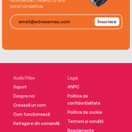
recomandări, recenzii și alte
lucruri simpatice.
Înscriere
AudioTribe
Legal
Suport
ANPC
Despre noi
Politica de
confidențialitate
Creează un cont
Politica de cookie
Cum funcționează
Termeni și condiții
Retragere din comandă
Regulamente