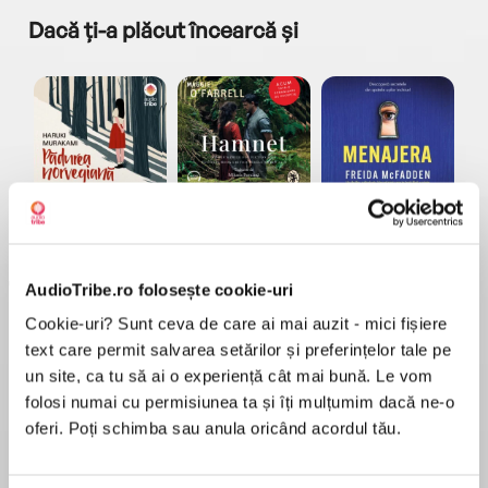
Dacă ți-a plăcut încearcă și
a...
Pădurea norvegiană
Hamnet
Menajera
I
Haruki Murakami
Maggie O'Farrell
Freida McFadden
AudioTribe.ro folosește cookie-uri
Cookie-uri? Sunt ceva de care ai mai auzit - mici fișiere
text care permit salvarea setărilor și preferințelor tale pe
un site, ca tu să ai o experiență cât mai bună. Le vom
folosi numai cu permisiunea ta și îți mulțumim dacă ne-o
Elita de Argint (Elita
Diavolul se îmbracă de
Migdală
oferi. Poți schimba sau anula oricând acordul tău.
de...
la...
Dani Francis
Lauren Weisberger
Sohn Won-pyung