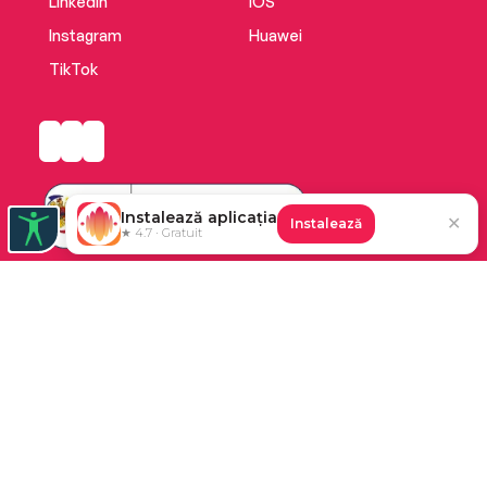
LinkedIn
iOS
Instagram
Huawei
TikTok
Instalează aplicația
✕
Instalează
★ 4.7 · Gratuit
Platforma de audiobooks și books a Cărturești.