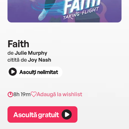
Faith
de
Julie Murphy
citită de
Joy Nash
Asculți nelimitat
8h 19m
Adaugă la wishlist
Ascultă gratuit