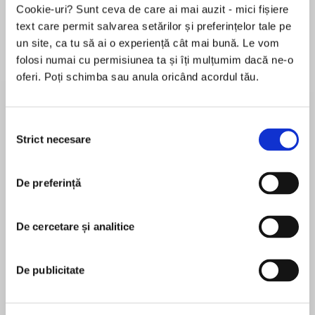
Cookie-uri? Sunt ceva de care ai mai auzit - mici fișiere
text care permit salvarea setărilor și preferințelor tale pe
un site, ca tu să ai o experiență cât mai bună. Le vom
Despre
carte
folosi numai cu permisiunea ta și îți mulțumim dacă ne-o
oferi. Poți schimba sau anula oricând acordul tău.
From Julie Murphy, #1 New York Times
bestselling author of Dumplin’, comes the first in
a two-book origin story of Faith, a
Selecția
groundbreaking, plus-sized superhero from the
Strict necesare
consimțământului
Valiant Entertainment comics.
MAI MULT
De preferință
În acest moment nu există recenzii
Faith Herbert is a pretty regular teen. When
pentru această carte
she’s not hanging out with her two best friends,
Matt and Ches, she’s volunteering at the local
De cercetare și analitice
Julie Murphy
animal shelter or obsessing over the long-
running teen drama The Grove.
Julie Murphy splits her time between North Texas
De publicitate
and Kansas with her husband, who loves her, and
So far, her senior year has been spent trying to
her cats, who tolerate her. She is the #1 New York
sort out her feelings for her maybe-crush