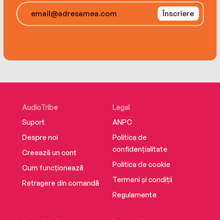
hidden past and use her newfound gifts—risking
Înscriere
everything to save her friends and beloved
town.
Plus don't miss the follow-up, Faith: Greater
Heights!
AudioTribe
Legal
Suport
ANPC
Despre noi
Politica de
confidențialitate
Creează un cont
Politica de cookie
Cum funcționează
Termeni și condiții
Retragere din comandă
Regulamente