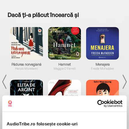
Dacă ți-a plăcut încearcă și
a...
Pădurea norvegiană
Hamnet
Menajera
I
Haruki Murakami
Maggie O'Farrell
Freida McFadden
Elita de Argint (Elita
Diavolul se îmbracă de
Migdală
de...
la...
Dani Francis
Lauren Weisberger
Sohn Won-pyung
AudioTribe.ro folosește cookie-uri