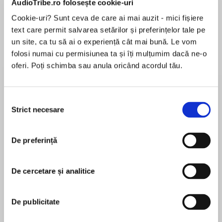
AudioTribe.ro folosește cookie-uri
Cookie-uri? Sunt ceva de care ai mai auzit - mici fișiere
text care permit salvarea setărilor și preferințelor tale pe
Despre
carte
un site, ca tu să ai o experiență cât mai bună. Le vom
folosi numai cu permisiunea ta și îți mulțumim dacă ne-o
In the epic finale to the #1 internationally
oferi. Poți schimba sau anula oricând acordul tău.
bestselling Fallen Gods trilogy that started
withGodkiller, the fate of Middren hangs in the
balance as mighty gods and mortal heroes
Selecția
clash in a final battle for supremacy.
Strict necesare
consimțământului
MAI MULT
În acest moment nu există recenzii
War has come. The fire god Hseth is leading an
De preferință
pentru această carte
unstoppable army south, consuming everything
in her path. Middren's only hope of survival is to
unify allies and old foes against a common
De cercetare și analitice
enemy.
Hannah Kaner
De publicitate
Elo navigates an uneasy alliance with Arren—his
HANNAH KANER is the author of Godkiller,
friend, his enemy, and his king. Now they each
Sunbringer and Faithbreaker, all three #1 Sunday