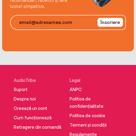
recomandări, recenzii și alte
faith.
lucruri simpatice.
Înscriere
AudioTribe
Legal
Suport
ANPC
Despre noi
Politica de
confidențialitate
Creează un cont
Politica de cookie
Cum funcționează
Termeni și condiții
Retragere din comandă
Regulamente