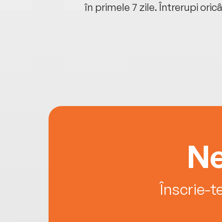
oriunde ești.
în primele 7 zile. Întrerupi oric
Ne
Înscrie-t