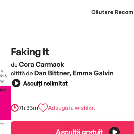
Căutare
Recom
Faking It
Cora Carmack
de
Dan Bittner, Emma Galvin
citită de
Asculți nelimitat
7h 33m
Adaugă la wishlist
Ascultă gratuit