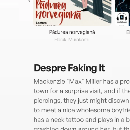
eria...
Pădurea norvegiană
E
ris
Haruki Murakami
Despre
Faking It
Mackenzie "Max" Miller has a pro
town for a surprise visit, and if t
piercings, they just might disown
to meet a nice wholesome boyfr
has a neck tattoo and plays in a b
crashing down around her, but t