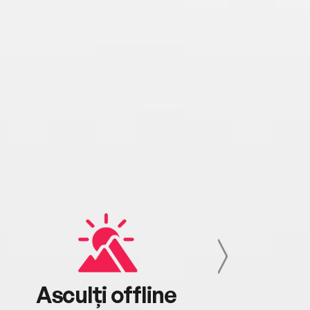
Asculți offline
Aj