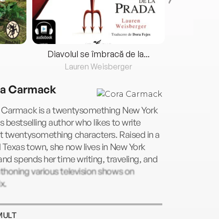
Diavolul se îmbracă de la...
Lauren Weisberger
Fre
a Carmack
 Carmack is a twentysomething New York
 bestselling author who likes to write
t twentysomething characters. Raised in a
 Texas town, she now lives in New York
and spends her time writing, traveling, and
thoning various television shows on
ix.
MULT