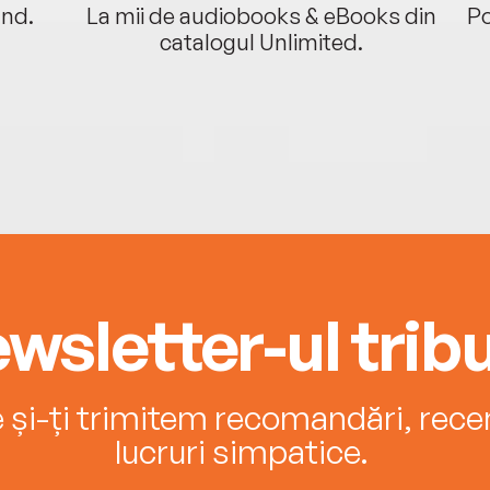
ând.
La mii de audiobooks & eBooks din
Po
catalogul Unlimited.
wsletter-ul tribu
e și-ți trimitem recomandări, recenz
lucruri simpatice.