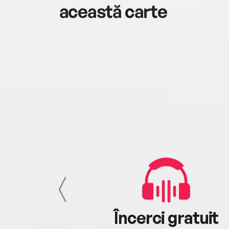
această carte
cu tine
Încerci gratuit