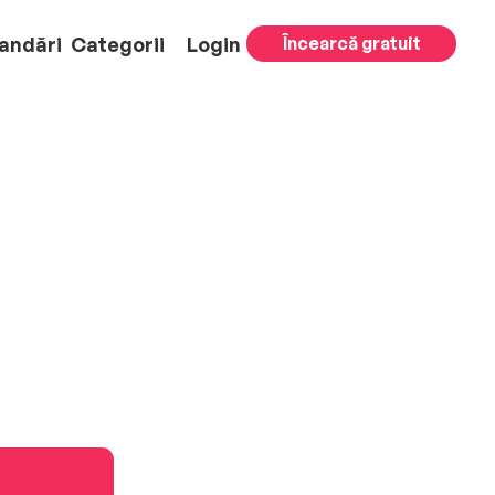
andări
Categorii
Login
Încearcă gratuit