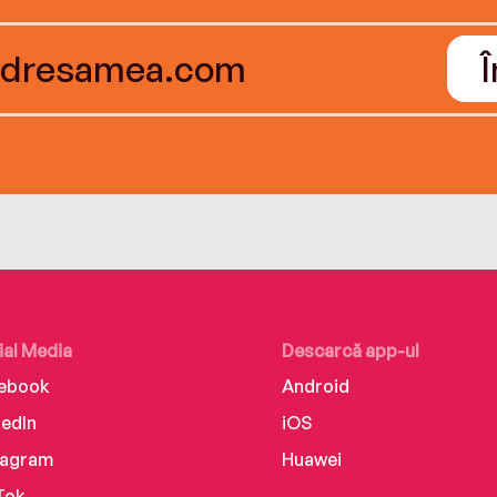
ial Media
Descarcă app-ul
ebook
Android
kedIn
iOS
tagram
Huawei
Tok