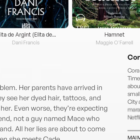
lita de Argint (Elita de...
Hamnet
Dani Francis
Maggie O'Farrell
Cor
Cora
Times
abou
blem. Her parents have arrived in
small
hey see her dyed hair, tattoos, and
City 
 her. Even worse, they’re expecting
mara
Netfl
iend, not a guy named Mace who
and. All her lies are about to come
MAI 
hen she meets Cade.