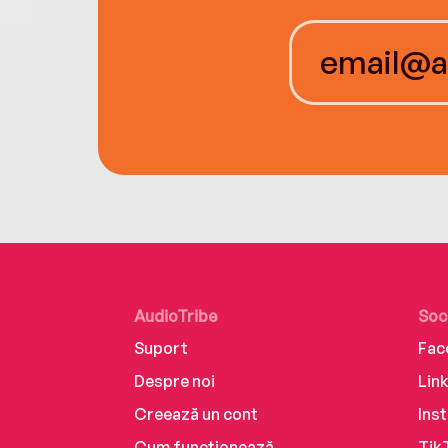
AudioTribe
Soc
Suport
Fac
Despre noi
Lin
Creează un cont
Ins
Cum funcționează
Tik