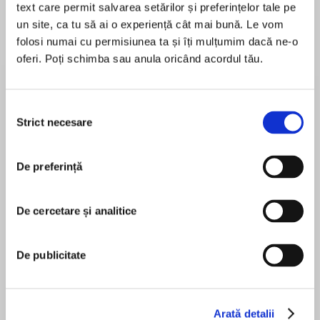
text care permit salvarea setărilor și preferințelor tale pe
un site, ca tu să ai o experiență cât mai bună. Le vom
folosi numai cu permisiunea ta și îți mulțumim dacă ne-o
oferi. Poți schimba sau anula oricând acordul tău.
Despre
carte
The stunning new thriller from the No. 1 Sunday
Times bestselling author
Selecția
Two sisters
Strict necesare
consimțământului
One secret
Someone knows what they did…
De preferință
MAI MULT
În acest moment nu există recenzii
pentru această carte
Leigh doesn’t like to talk about her sister.
De cercetare și analitice
About the night that tore them apart.
De publicitate
Karin Slaughter
About what they did.
But someone else is about to.
Arată detalii