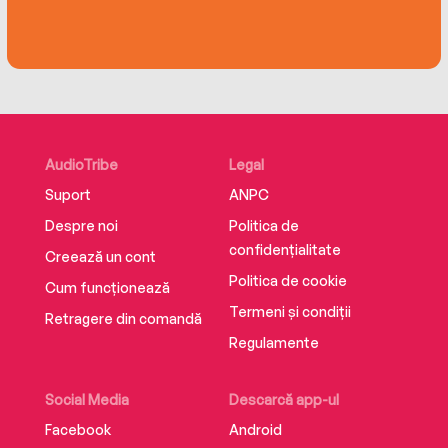
'Wow! What a story!’ ⭐⭐⭐⭐⭐
AudioTribe
Legal
Suport
ANPC
‘A one-sitting read’ ⭐⭐⭐⭐⭐
Despre noi
Politica de
confidențialitate
Creează un cont
Politica de cookie
Cum funcționează
Termeni și condiții
Retragere din comandă
‘I binge-read it’ ⭐⭐⭐⭐⭐
Regulamente
Social Media
Descarcă app-ul
Facebook
Android
Karin Slaughter’s previous novel The Silent Wife