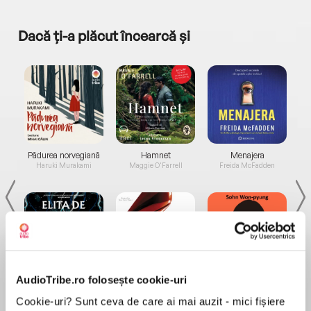
Dacă ți-a plăcut încearcă și
a...
Pădurea norvegiană
Hamnet
Menajera
I
Haruki Murakami
Maggie O'Farrell
Freida McFadden
AudioTribe.ro folosește cookie-uri
Elita de Argint (Elita
Diavolul se îmbracă de
Migdală
de...
la...
Dani Francis
Lauren Weisberger
Sohn Won-pyung
Cookie-uri? Sunt ceva de care ai mai auzit - mici fișiere