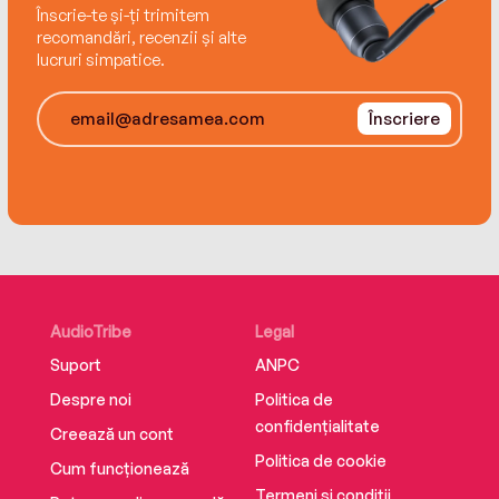
crush. But for the first time in her life Lacey
Înscrie-te și-ți trimitem
wonders if it’s true that the best stories really
recomandări, recenzii și alte
do happen when you go off script.
lucruri simpatice.
Înscriere
AudioTribe
Legal
Suport
ANPC
Despre noi
Politica de
confidențialitate
Creează un cont
Politica de cookie
Cum funcționează
Termeni și condiții