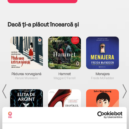
Dacă ți-a plăcut încearcă și
a...
Pădurea norvegiană
Hamnet
Menajera
I
Haruki Murakami
Maggie O'Farrell
Freida McFadden
Elita de Argint (Elita
Diavolul se îmbracă de
Migdală