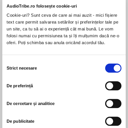
de...
la...
Dani Francis
Lauren Weisberger
Sohn Won-pyung
AudioTribe.ro folosește cookie-uri
Cookie-uri? Sunt ceva de care ai mai auzit - mici fișiere
text care permit salvarea setărilor și preferințelor tale pe
un site, ca tu să ai o experiență cât mai bună. Le vom
Despre
carte
folosi numai cu permisiunea ta și îți mulțumim dacă ne-o
oferi. Poți schimba sau anula oricând acordul tău.
Fan favorite author Kasie West delivers an
effervescent story about chasing your dreams
and following your heart, perfect for fans of
Selecția
Jenny Han and Huntley Fitzpatrick.
Strict necesare
consimțământului
MAI MULT
Lacey Barnes has dreamed of being an actress
În acest moment nu există recenzii
for as long as she can remember. So when she
De preferință
pentru această carte
gets the opportunity to star in a movie
alongside one of Hollywood’s hottest actors,
De cercetare și analitice
she doesn’t hesitate to accept the part.
Kasie West
But Lacey quickly learns that life in the spotlight
De publicitate
isn’t as picture perfect as she imagined.She’s