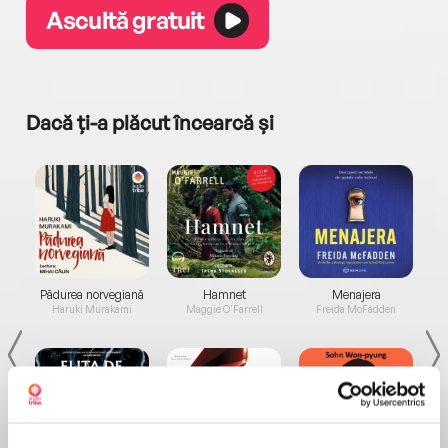
Ascultă gratuit
Dacă ți-a plăcut încearcă și
a...
Pădurea norvegiană
Hamnet
Menajera
I
Haruki Murakami
Maggie O'Farrell
Freida McFadden