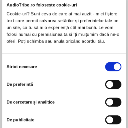
AudioTribe.ro folosește cookie-uri
Elita de Argint (Elita
Diavolul se îmbracă de
Migdală
de...
la...
Dani Francis
Lauren Weisberger
Sohn Won-pyung
Cookie-uri? Sunt ceva de care ai mai auzit - mici fișiere
text care permit salvarea setărilor și preferințelor tale pe
un site, ca tu să ai o experiență cât mai bună. Le vom
folosi numai cu permisiunea ta și îți mulțumim dacă ne-o
oferi. Poți schimba sau anula oricând acordul tău.
Despre
carte
Nancy touches upon a subject near and dear to
Selecția
all in this Fancy Nancy story from the
Strict necesare
consimțământului
belovedNew York Times bestselling author-
illustrator team Jane O’Connor and Robin Preiss
Glasser.
De preferință
MAI MULT
În acest moment nu există recenzii
Nancy absolutely must have her first tooth fall
De cercetare și analitice
pentru această carte
out at school. That way she will be sure to
receive the special tooth-holder necklace from
Jane O'Connor
the school nurse. But when Nancy's tooth starts
De publicitate
wiggling at home, she is worried she might lose
Jane O’Connor was born and raised in the