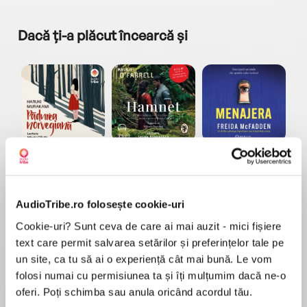
Dacă ți-a plăcut încearcă și
a...
Pădurea norvegiană
Hamnet
Menajera
I
Haruki Murakami
Maggie O'Farrell
Freida McFadden
AudioTribe.ro folosește cookie-uri
Cookie-uri? Sunt ceva de care ai mai auzit - mici fișiere
text care permit salvarea setărilor și preferințelor tale pe
un site, ca tu să ai o experiență cât mai bună. Le vom
folosi numai cu permisiunea ta și îți mulțumim dacă ne-o
Elita de Argint (Elita
Diavolul se îmbracă de
Migdală
de...
la...
Dani Francis
Lauren Weisberger
Sohn Won-pyung
oferi. Poți schimba sau anula oricând acordul tău.