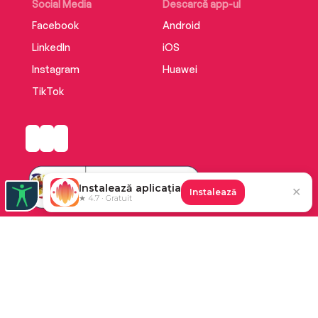
Social Media
Descarcă app-ul
Facebook
Android
LinkedIn
iOS
Instagram
Huawei
TikTok
Instalează aplicația
✕
Instalează
★ 4.7 · Gratuit