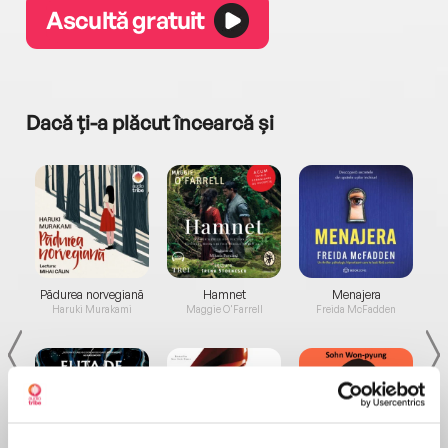
Ascultă gratuit
Dacă ți-a plăcut încearcă și
a...
Pădurea norvegiană
Hamnet
Menajera
I
Haruki Murakami
Maggie O'Farrell
Freida McFadden