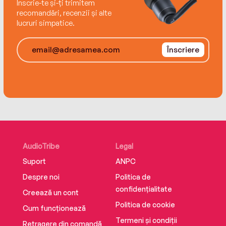
Înscrie-te și-ți trimitem
recomandări, recenzii și alte
lucruri simpatice.
Înscriere
AudioTribe
Legal
Suport
ANPC
Despre noi
Politica de
confidențialitate
Creează un cont
Politica de cookie
Cum funcționează
Termeni și condiții
Retragere din comandă