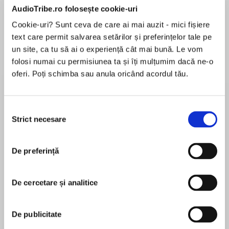
AudioTribe.ro folosește cookie-uri
Elita de Argint (Elita
Diavolul se îmbracă de
Migdală
de...
la...
Dani Francis
Lauren Weisberger
Sohn Won-pyung
Cookie-uri? Sunt ceva de care ai mai auzit - mici fișiere
text care permit salvarea setărilor și preferințelor tale pe
un site, ca tu să ai o experiență cât mai bună. Le vom
folosi numai cu permisiunea ta și îți mulțumim dacă ne-o
oferi. Poți schimba sau anula oricând acordul tău.
Despre
carte
Nancy's first book report is sure to be
Selecția
bedazzling. After all, she is the second-best
Strict necesare
consimțământului
artist in her class. She is using beads, fringe,
and a fancy border for the cover. And she is
writing about Sacajawea, a true-life heroine.
De preferință
MAI MULT
What could go wrong? Join Nancy as she learns
În acest moment nu există recenzii
that you can't judge a book report by its cover!
De cercetare și analitice
pentru această carte
With simple text and vibrant illustrations, this
newest addition to the Fancy Nancy I Can Read
Jane O'Connor
series will delight readers young and old.
De publicitate
Jane O’Connor was born and raised in the