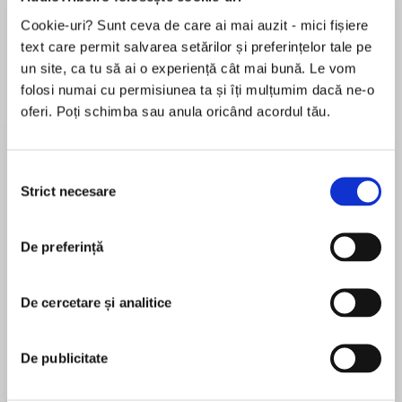
Cookie-uri? Sunt ceva de care ai mai auzit - mici fișiere
text care permit salvarea setărilor și preferințelor tale pe
un site, ca tu să ai o experiență cât mai bună. Le vom
folosi numai cu permisiunea ta și îți mulțumim dacă ne-o
Elita de Argint (Elita
Diavolul se îmbracă de
Migdală
oferi. Poți schimba sau anula oricând acordul tău.
de...
la...
Dani Francis
Lauren Weisberger
Sohn Won-pyung
Selecția
Strict necesare
consimțământului
Despre
carte
Hardy’s classic ‘pastoral tale’ of wilful and
De preferință
capricious Bathsheba Everdene and her three
suitors, the faithful shepherd, the lonely
De cercetare și analitice
widower and the dashing but faithless soldier.
MAI MULT
An immediate success when it was first
De publicitate
În acest moment nu există recenzii
published in 1874, Thomas Hardy’s ‘pastoral
pentru această carte
tale’ of the wilful and capricious Bathsheba