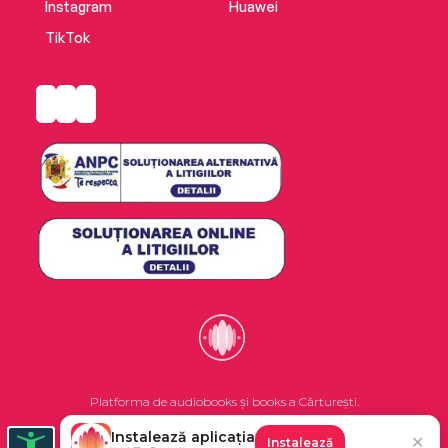
Instagram
Huawei
TikTok
Platforma de audiobooks și books a Cărturești.
Instalează aplicația
✕
Instalează