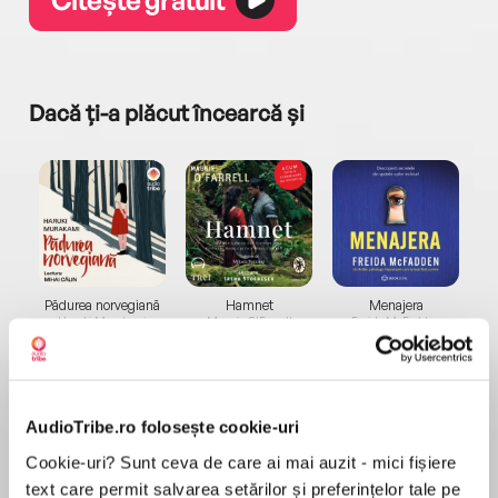
Dacă ți-a plăcut încearcă și
a...
Pădurea norvegiană
Hamnet
Menajera
I
Haruki Murakami
Maggie O'Farrell
Freida McFadden
AudioTribe.ro folosește cookie-uri
Cookie-uri? Sunt ceva de care ai mai auzit - mici fișiere
text care permit salvarea setărilor și preferințelor tale pe