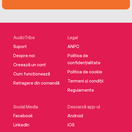
Editura Litera
ISBN 9786063372865
AudioTribe
Legal
Suport
ANPC
Despre noi
Politica de
confidențialitate
Creează un cont
Politica de cookie
Cum funcționează
Termeni și condiții
Retragere din comandă
Regulamente
Social Media
Descarcă app-ul
Facebook
Android
LinkedIn
iOS