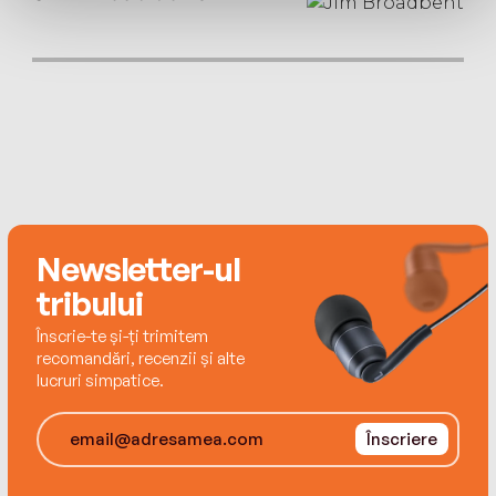
best known for his novel The Liar as well as his
acclaimed autobiography Moab Is My Washpot,
and his is the famous voice of the Harry Potter
audio books.
Newsletter-ul
tribului
Înscrie-te și-ți trimitem
recomandări, recenzii și alte
lucruri simpatice.
Înscriere