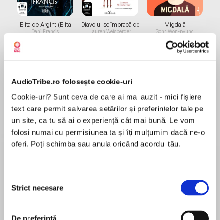
Elita de Argint (Elita
Diavolul se îmbracă de
Migdală
de...
la...
Dani Francis
Lauren Weisberger
Sohn Won-pyung
AudioTribe.ro folosește cookie-uri
Despre
carte
Cookie-uri? Sunt ceva de care ai mai auzit - mici fișiere
Three favourite stories of Paddington, the
text care permit salvarea setărilor și preferințelor tale pe
beloved classic bear from Darkest Peru, brought
un site, ca tu să ai o experiență cât mai bună. Le vom
together in one volume. Paddington is now a
folosi numai cu permisiunea ta și îți mulțumim dacă ne-o
major movie star!
oferi. Poți schimba sau anula oricând acordul tău.
MAI MULT
În acest moment nu există recenzii
This special edition brings together three
Selecția
pentru această carte
favourite classic adventures – Paddington in the
Strict necesare
consimțământului
Garden, Paddington at the Carnival and
Paddington and the Grand Tour.
De preferință