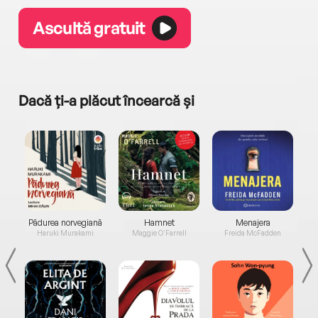
Ascultă gratuit
Dacă ți-a plăcut încearcă și
a...
Pădurea norvegiană
Hamnet
Menajera
I
Haruki Murakami
Maggie O'Farrell
Freida McFadden