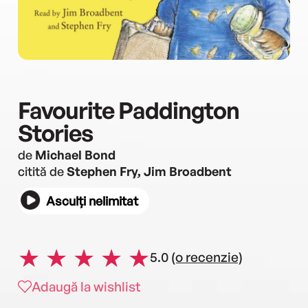
Favourite Paddington
Stories
de
Michael Bond
citită de
Stephen Fry, Jim Broadbent
Asculți nelimitat
5.0
(o recenzie)
Adaugă la wishlist