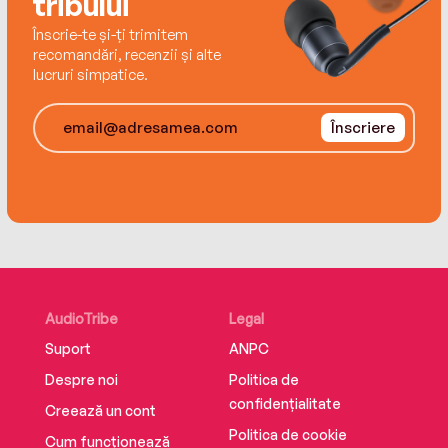
tribului
Înscrie-te și-ți trimitem
recomandări, recenzii și alte
lucruri simpatice.
Înscriere
AudioTribe
Legal
Suport
ANPC
Despre noi
Politica de
confidențialitate
Creează un cont
Politica de cookie
Cum funcționează