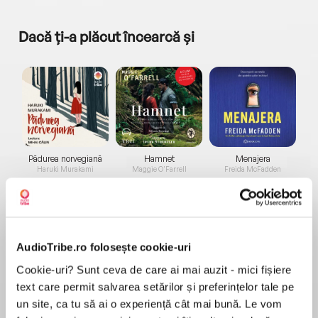
Dacă ți-a plăcut încearcă și
a...
Pădurea norvegiană
Hamnet
Menajera
I
Haruki Murakami
Maggie O'Farrell
Freida McFadden
AudioTribe.ro folosește cookie-uri
Cookie-uri? Sunt ceva de care ai mai auzit - mici fișiere
text care permit salvarea setărilor și preferințelor tale pe
Elita de Argint (Elita
Diavolul se îmbracă de
Migdală
de...
la...
Dani Francis
Lauren Weisberger
Sohn Won-pyung
un site, ca tu să ai o experiență cât mai bună. Le vom