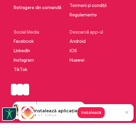
Termeni și condiții
Retragere din comandă
Regulamente
Social Media
Descarcă app-ul
Facebook
Android
LinkedIn
iOS
Instagram
Huawei
TikTok
Instalează aplicația
✕
Instalează
★ 4.7 · Gratuit