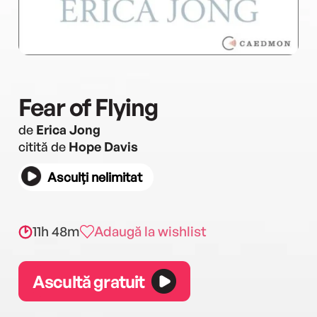
Fear of Flying
de
Erica Jong
citită de
Hope Davis
Asculți nelimitat
11h 48m
Adaugă la wishlist
Ascultă gratuit