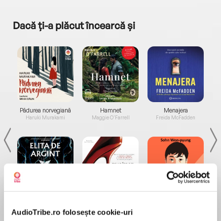
Dacă ți-a plăcut încearcă și
a...
Pădurea norvegiană
Hamnet
Menajera
I
Haruki Murakami
Maggie O'Farrell
Freida McFadden
Elita de Argint (Elita
Diavolul se îmbracă de
Migdală
de...
la...
Dani Francis
Lauren Weisberger
Sohn Won-pyung
AudioTribe.ro folosește cookie-uri