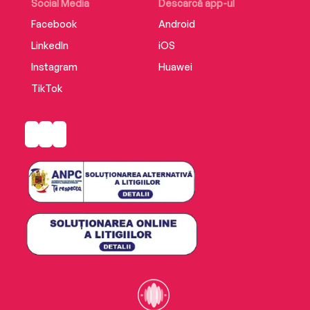
Social Media
Descarcă app-ul
Editura Pandora M
Facebook
Android
ISBN 9786069785591
LinkedIn
iOS
Instagram
Huawei
TikTok