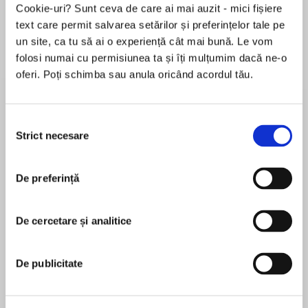
Cookie-uri? Sunt ceva de care ai mai auzit - mici fișiere
de...
la...
Dani Francis
Lauren Weisberger
Sohn Won-pyung
text care permit salvarea setărilor și preferințelor tale pe
un site, ca tu să ai o experiență cât mai bună. Le vom
folosi numai cu permisiunea ta și îți mulțumim dacă ne-o
oferi. Poți schimba sau anula oricând acordul tău.
Despre
carte
„Descoperirea literară a anului." Samanta
Selecția
Schweblin
Strict necesare
consimțământului
„Karolina Ramqvist îmbină cu pricepere o
poveste despre supraviețuire cu meditația
De preferință
MAI MULT
despre feminitate... Femeia-urs este și un
În acest moment nu există recenzii
studiu atent asupra vieții de scriitoare."
De cercetare și analitice
pentru această carte
Publishers Weekly
În anii 1540, tânăra aristocrată Marguerite de la
De publicitate
Rocque se alătură unei expediții franceze de
Karolina Ramqvist
colonizare a Lumii Noi. Călătoria e lungă și grea,