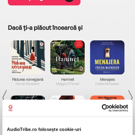
Dacă ți-a plăcut încearcă și
a...
Pădurea norvegiană
Hamnet
Menajera
I
Haruki Murakami
Maggie O'Farrell
Freida McFadden
AudioTribe.ro folosește cookie-uri
Elita de Argint (Elita
Diavolul se îmbracă de
Migdală