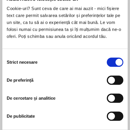
Cookie-uri? Sunt ceva de care ai mai auzit - mici fișiere
Elita de Argint (Elita
Diavolul se îmbracă de
Migdală
de...
la...
Dani Francis
Lauren Weisberger
Sohn Won-pyung
text care permit salvarea setărilor și preferințelor tale pe
un site, ca tu să ai o experiență cât mai bună. Le vom
folosi numai cu permisiunea ta și îți mulțumim dacă ne-o
oferi. Poți schimba sau anula oricând acordul tău.
Despre
carte
Ce anume face ca unele familii să prospere în
Selecția
Strict necesare
ciuda obstacolelor uriașe, iar altele să se
consimțământului
destrame? Ce indicii anunță dizolvarea unei
familii? De ce ne exasperează familiile noastre?
De preferință
Julia Samuel își propune să exploreze aceste
MAI MULT
întrebări și să ajute la înțelegerea profundă a
În acest moment nu există recenzii
familiilor reale, care prezintă un întreg spectru
De cercetare și analitice
pentru această carte
de disfuncționalități și sunt influențate de
factori de stres interni și externi. În această
De publicitate
carte cititorul găsește povestea a opt familii
care se confruntă cu propriile provocări, pe care