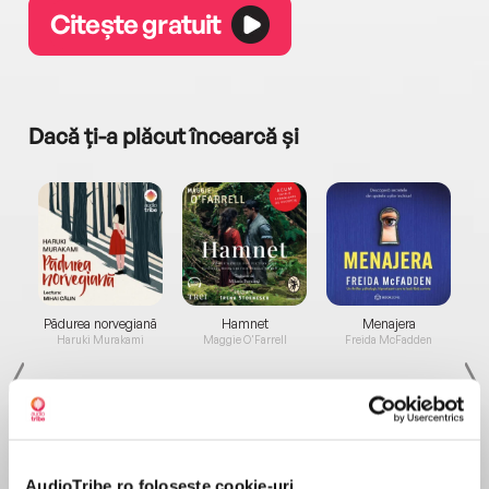
Citește gratuit
Dacă ți-a plăcut încearcă și
a...
Pădurea norvegiană
Hamnet
Menajera
I
Haruki Murakami
Maggie O'Farrell
Freida McFadden
AudioTribe.ro folosește cookie-uri