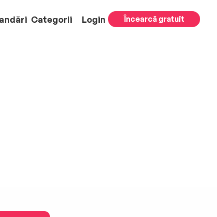
andări
Categorii
Login
Încearcă gratuit