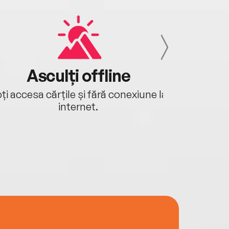
Asculți offline
Aj
ți accesa cărțile și fără conexiune la
Ascultă a
internet.