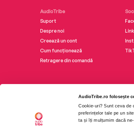
AudioTribe
Soc
Suport
Fac
Despre noi
Lin
Creează un cont
Ins
Cum funcționează
Tik
Retragere din comandă
AudioTribe.ro folosește c
Cookie-uri? Sunt ceva de ca
preferințelor tale pe un si
ta și îți mulțumim dacă ne-