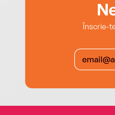
Ne
Înscrie-t