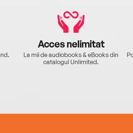
Acces nelimitat
ând.
La mii de audiobooks & eBooks din
Po
catalogul Unlimited.