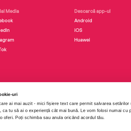
ial Media
Descarcă app-ul
ebook
Android
kedIn
iOS
tagram
Huawei
Tok
ookie-uri
re ai mai auzit - mici fișiere text care permit salvarea setărilor 
te, ca tu să ai o experiență cât mai bună. Le vom folosi numai cu
o oferi. Poți schimba sau anula oricând acordul tău.