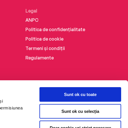
Legal
ANPC
Politica de confidențialitate
Politica de cookie
Termeni și condiții
Regulamente
Sunt ok cu toate
și
 permisiunea
Sunt ok cu selecția
Doar cookie-uri strict necesare