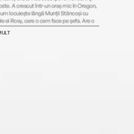
ste. A crescut într-un oraș mic în Oregon,
cum locuiește lângă Munții Stâncoși cu
le ei Rosy, care o cam face pe șefa. Are o
mă în litere și editare și este încântată că
MULT
i trebuie să citească vreodată un manual.
nu citește sau scrie, Triciei îi place să facă
e-uri, să joace volei și să se uite la seriale în
ce mănâncă floricele cu unt din belșug.