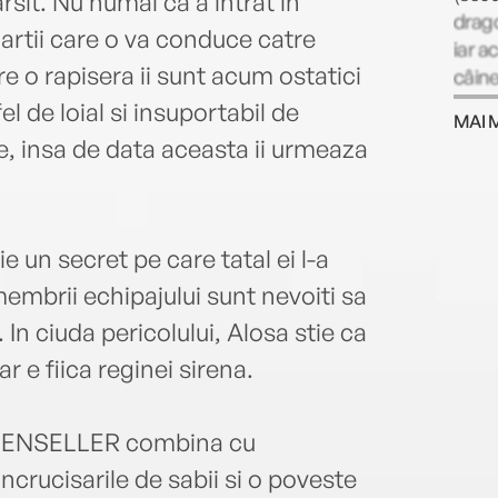
rsit. Nu numai ca a intrat in
drago
artii care o va conduce catre
iar a
e o rapisera ii sunt acum ostatici
câine
diplo
el de loial si insuportabil de
MAI 
nu ma
e, insa de data aceasta ii urmeaza
Când 
puzzl
timp 
e un secret pe care tatal ei l-a
membrii echipajului sunt nevoiti sa
 In ciuda pericolului, Alosa stie ca
 e fiica reginei sirena.
 LEVENSELLER combina cu
ncrucisarile de sabii si o poveste