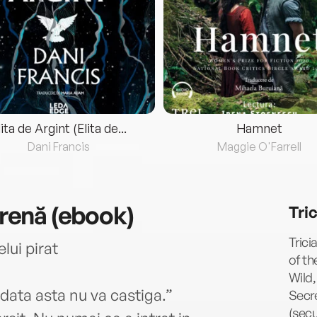
lita de Argint (Elita de...
Hamnet
Dani Francis
Maggie O'Farrell
sirenă (ebook)
Tri
Trici
lui pirat
of th
Wild,
 data asta nu va castiga.”
Secre
(sec