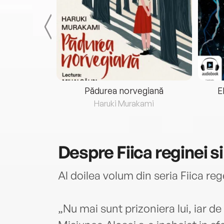
eria...
Pădurea norvegiană
E
ris
Haruki Murakami
Despre
Fiica reginei 
Al doilea volum din seria Fiica rege
„Nu mai sunt prizoniera lui, iar de