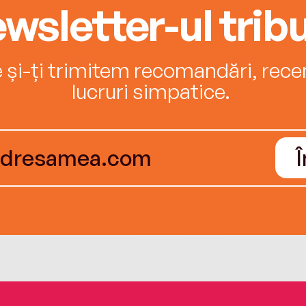
wsletter-ul tribu
e și-ți trimitem recomandări, recenz
lucruri simpatice.