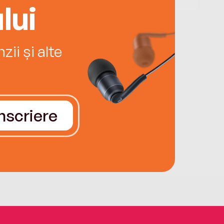
lui
ii și alte
Înscriere