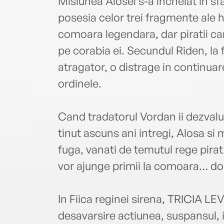
Misiunea Alosei s-a incheiat in sfa
posesia celor trei fragmente ale h
comoara legendara, dar piratii car
pe corabia ei. Secundul Riden, la f
atragator, o distrage in continuar
ordinele.
Cand tradatorul Vordan ii dezvalui
tinut ascuns ani intregi, Alosa si 
fuga, vanati de temutul rege pirat.
vor ajunge primii la comoara… doar
In Fiica reginei sirena, TRICIA
desavarsire actiunea, suspansul, i