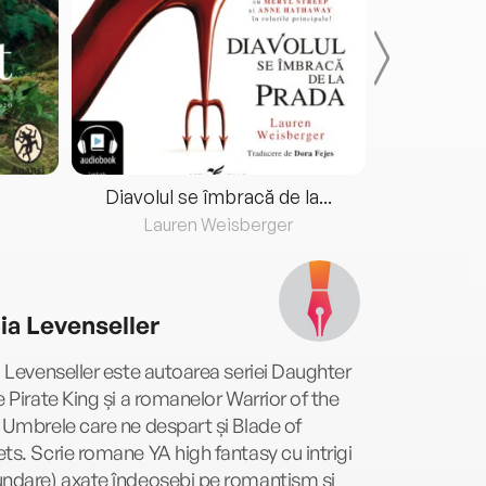
Diavolul se îmbracă de la...
Lauren Weisberger
Fre
cia Levenseller
a Levenseller este autoarea seriei Daughter
e Pirate King și a romanelor Warrior of the
 Umbrele care ne despart și Blade of
ts. Scrie romane YA high fantasy cu intrigi
undare) axate îndeosebi pe romantism și