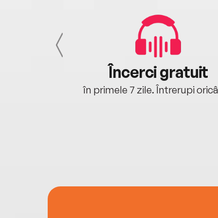
cu tine
Încerci gratuit
oriunde ești.
în primele 7 zile. Întrerupi oric