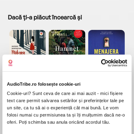
Dacă ți-a plăcut încearcă și
a...
Pădurea norvegiană
Hamnet
Menajera
I
Haruki Murakami
Maggie O'Farrell
Freida McFadden
AudioTribe.ro folosește cookie-uri
Cookie-uri? Sunt ceva de care ai mai auzit - mici fișiere
text care permit salvarea setărilor și preferințelor tale pe
un site, ca tu să ai o experiență cât mai bună. Le vom
folosi numai cu permisiunea ta și îți mulțumim dacă ne-o
oferi. Poți schimba sau anula oricând acordul tău.
Elita de Argint (Elita
Diavolul se îmbracă de
Migdală
de...
la...
Dani Francis
Lauren Weisberger
Sohn Won-pyung