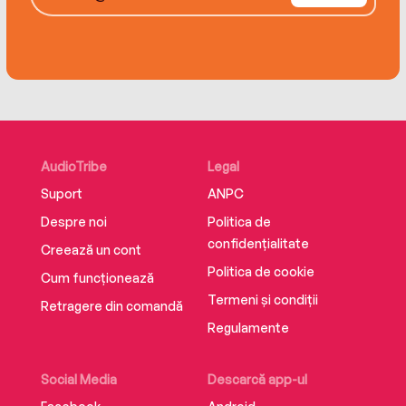
Traducere de Dan Craciun
EdituraEditura Trei
ISBN 9786064027658
AudioTribe
Legal
Suport
ANPC
Despre noi
Politica de
confidențialitate
Creează un cont
Politica de cookie
Cum funcționează
Termeni și condiții
Retragere din comandă
Regulamente
Social Media
Descarcă app-ul