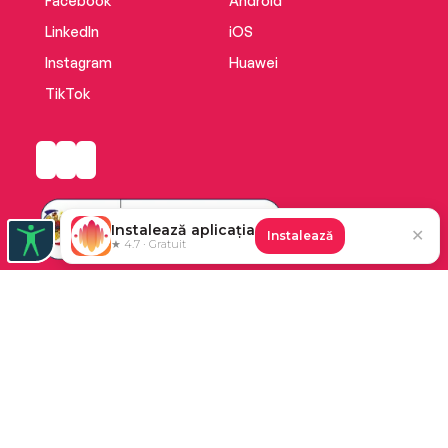
Facebook
Android
LinkedIn
iOS
Instagram
Huawei
TikTok
Instalează aplicația
✕
Instalează
★ 4.7 · Gratuit