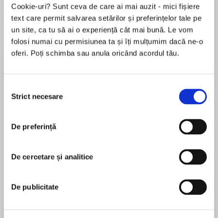
Cookie-uri? Sunt ceva de care ai mai auzit - mici fișiere
text care permit salvarea setărilor și preferințelor tale pe
un site, ca tu să ai o experiență cât mai bună. Le vom
Despre
carte
folosi numai cu permisiunea ta și îți mulțumim dacă ne-o
oferi. Poți schimba sau anula oricând acordul tău.
Twelve-year-old Esme’s life changes when she
discovers dinosaur bones on her family’s peach
farm in Texas.
Selecția
Strict necesare
consimțământului
Fans of Wendy Maas and Lynda Mullaly Hunt
MAI MULT
will love this perfectly pitched story about
De preferință
În acest moment nu există recenzii
friendship, family, and loss from Suzanne
pentru această carte
Crowley, the acclaimed author of The Very
Ordered Existence of Merilee Marvelous.
De cercetare și analitice
Suzanne Crowley
After her grandfather died from a heart attack
Suzanne Crowley is the author of two acclaimed
De publicitate
while driving his tractor on Solace Hill,twelve-
novels for young readers, The Very Ordered
year-old Esme's been inextricably drawn to that
Existence of Merilee Marvelous and The Stolen
spot, although her grandmother warns her to