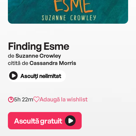
Finding Esme
de
Suzanne Crowley
citită de
Cassandra Morris
Asculți nelimitat
5h 22m
Adaugă la wishlist
Ascultă gratuit