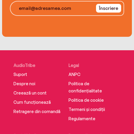
Înscriere
From acclaimed author Suzanne Crowley, this
engaging adventure set on a Texas peach farm
is just right for fans of Rebecca Stead and Ann
M. Martin.
AudioTribe
Legal
Suport
ANPC
Despre noi
Politica de
confidențialitate
Creează un cont
Politica de cookie
Cum funcționează
Termeni și condiții
Retragere din comandă
Regulamente