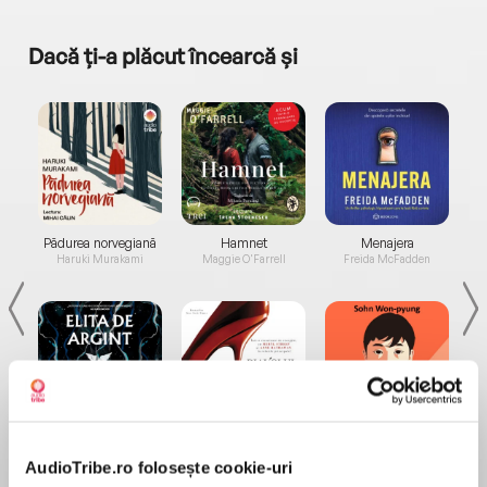
Dacă ți-a plăcut încearcă și
a...
Pădurea norvegiană
Hamnet
Menajera
I
Haruki Murakami
Maggie O'Farrell
Freida McFadden
Elita de Argint (Elita
Diavolul se îmbracă de
Migdală
de...
la...
Dani Francis
Lauren Weisberger
Sohn Won-pyung
AudioTribe.ro folosește cookie-uri