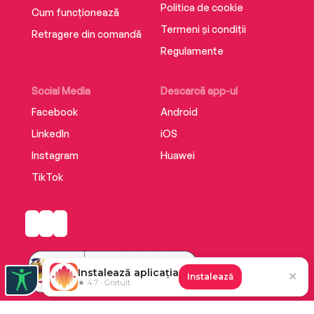
Politica de cookie
Cum funcționează
Termeni și condiții
Retragere din comandă
Regulamente
Social Media
Descarcă app-ul
Facebook
Android
LinkedIn
iOS
Instagram
Huawei
TikTok
Instalează aplicația
✕
Instalează
★ 4.7 · Gratuit