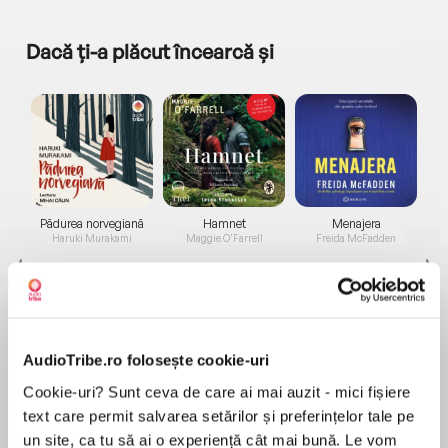
Dacă ți-a plăcut încearcă și
a...
Pădurea norvegiană
Hamnet
Menajera
I
Haruki Murakami
Maggie O'Farrell
Freida McFadden
AudioTribe.ro folosește cookie-uri
Cookie-uri? Sunt ceva de care ai mai auzit - mici fișiere
Elita de Argint (Elita
Diavolul se îmbracă de
Migdală
text care permit salvarea setărilor și preferințelor tale pe
de...
la...
Dani Francis
Lauren Weisberger
Sohn Won-pyung
un site, ca tu să ai o experiență cât mai bună. Le vom