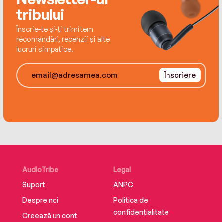
tribului
Înscrie-te și-ți trimitem
recomandări, recenzii și alte
lucruri simpatice.
Înscriere
AudioTribe
Legal
Suport
ANPC
Despre noi
Politica de
confidențialitate
Creează un cont