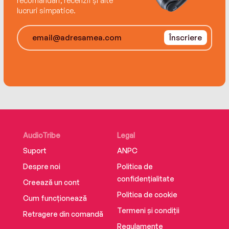
recomandări, recenzii și alte
lucruri simpatice.
Înscriere
AudioTribe
Legal
Suport
ANPC
Despre noi
Politica de
confidențialitate
Creează un cont
Politica de cookie
Cum funcționează
Termeni și condiții
Retragere din comandă
Regulamente