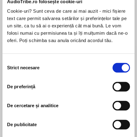
AudioTribe.ro folosește cookie-uri
Cookie-uri? Sunt ceva de care ai mai auzit - mici fișiere
text care permit salvarea setărilor și preferințelor tale pe
Despre
carte
un site, ca tu să ai o experiență cât mai bună. Le vom
folosi numai cu permisiunea ta și îți mulțumim dacă ne-o
First love. Second chances. In Catalina Cove,
oferi. Poți schimba sau anula oricând acordul tău.
anything can happen…
Bryce Witherspoon’s heart races every time she
Selecția
sees Kaegan Chambray. Everyone in town
Strict necesare
consimțământului
MAI MULT
knows they can’t stand each other, but the
În acest moment nu există recenzii
truth is, even though the man broke her heart
De preferință
pentru această carte
ten years ago, she still feels that irresistible, oh-
so-familiar jolt of desire.
De cercetare și analitice
When Kaegan returned to Catalina Cove to run
Brenda Jackson
the family business, he knew there’d be no
De publicitate
avoiding Bryce. The woman he thought he’d one
Brenda Jackson is a New York Times bestselling
day marry was instead the biggest heartbreak
author of more than one hundred romance titles.