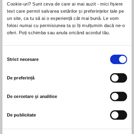
Cookie-uri? Sunt ceva de care ai mai auzit - mici fișiere
text care permit salvarea setărilor și preferințelor tale pe
un site, ca tu să ai o experiență cât mai bună. Le vom
Despre
carte
folosi numai cu permisiunea ta și îți mulțumim dacă ne-o
oferi. Poți schimba sau anula oricând acordul tău.
Sometimes you have to lose yourself to find
where you truly belong . . .
Selecția
Most girls would kill to spend months traveling
Strict necesare
consimțământului
around Europe after college graduation with no
MAI MULT
responsibility, no parents, and no-limit credit
De preferință
În acest moment nu există recenzii
cards. Kelsey Summers is no exception. She's
pentru această carte
having the time of her life . . . or that's what she
keeps telling herself.
De cercetare și analitice
Cora Carmack
It's a lonely business trying to find out who you
Cora Carmack is a twentysomething New York
De publicitate
are, especially when you're afraid you won't like
Times bestselling author who likes to write about
what you discover. No amount of drinking or
twentysomething characters. Raised in a small
dancing can chase away Kelsey's loneliness,