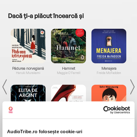
Dacă ți-a plăcut încearcă și
a...
Pădurea norvegiană
Hamnet
Menajera
I
Haruki Murakami
Maggie O'Farrell
Freida McFadden
Elita de Argint (Elita
Diavolul se îmbracă de
Migdală
de...
la...
Dani Francis
Lauren Weisberger
Sohn Won-pyung
AudioTribe.ro folosește cookie-uri