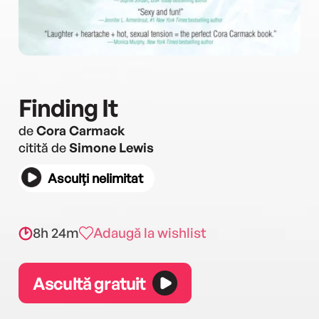
Finding It
de
Cora Carmack
citită de
Simone Lewis
Asculți nelimitat
8h 24m
Adaugă la wishlist
Ascultă gratuit