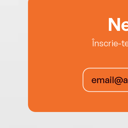
Ne
Înscrie-t