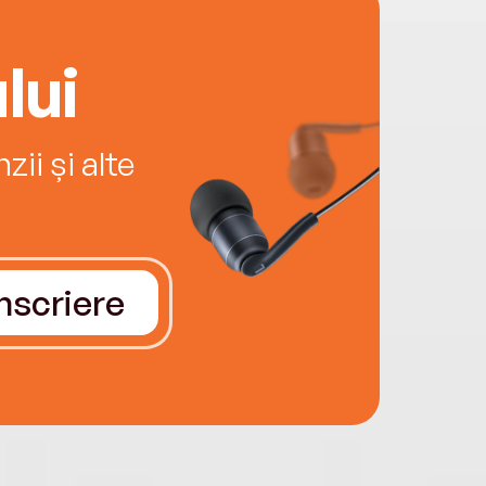
lui
ii și alte
Înscriere