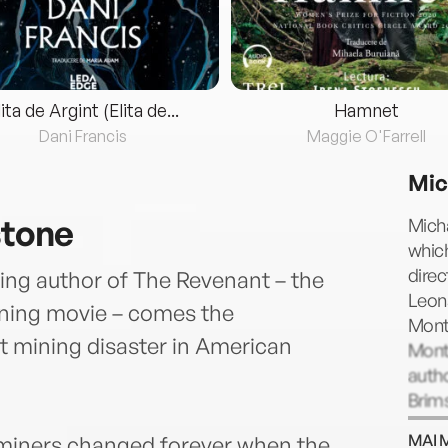
lita de Argint (Elita de...
Hamnet
Dani Francis
Maggie O'Farrell
Mic
stone
Micha
whic
direc
ling author of The Revenant – the
Leona
nning movie – comes the
Monta
t mining disaster in American
Mont
autho
Brims
1917,
MAI 
f miners changed forever when the