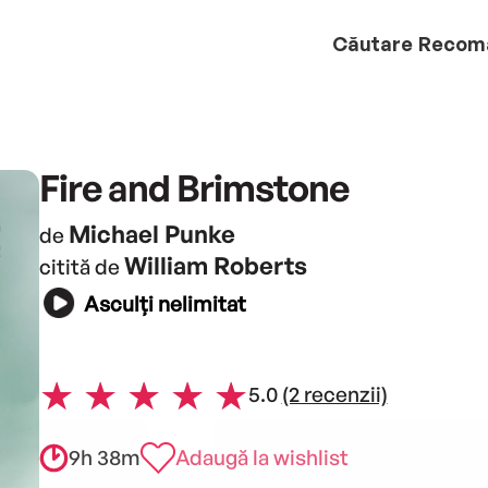
Căutare
Recom
Fire and Brimstone
Michael Punke
de
William Roberts
citită de
Asculți nelimitat
5.0
(2 recenzii)
9h 38m
Adaugă la wishlist