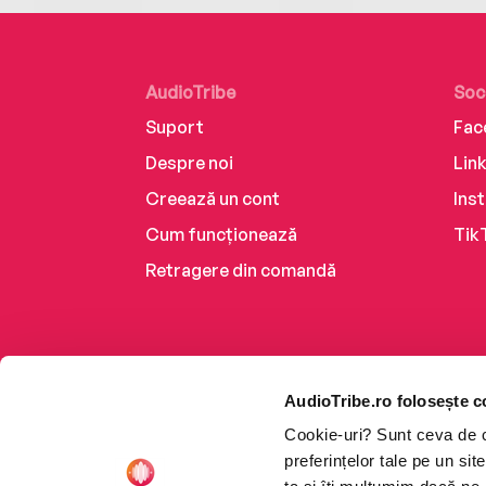
AudioTribe
Soc
Suport
Fac
Despre noi
Lin
Creează un cont
Ins
Cum funcționează
Tik
Retragere din comandă
AudioTribe.ro folosește c
Cookie-uri? Sunt ceva de ca
preferințelor tale pe un si