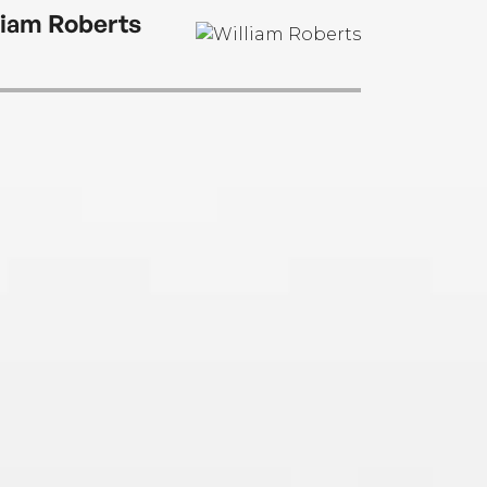
sellers Award.
liam Roberts