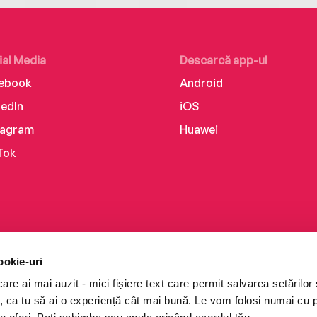
ial Media
Descarcă app-ul
ebook
Android
kedIn
iOS
tagram
Huawei
Tok
ookie-uri
re ai mai auzit - mici fișiere text care permit salvarea setărilor 
te, ca tu să ai o experiență cât mai bună. Le vom folosi numai cu