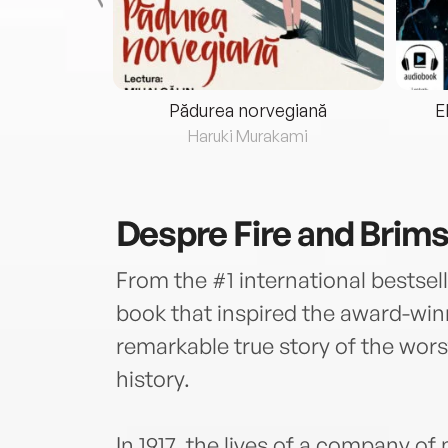
eria...
Pădurea norvegiană
E
ris
Haruki Murakami
Despre
Fire and Brim
From the #1 international bestsel
book that inspired the award-wi
remarkable true story of the wors
history.
In 1917, the lives of a company o