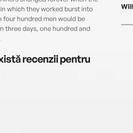
Book
Wil
 in which they worked burst into
an four hundred men would be
thin three days, one hundred and
.
istă recenzii pentru