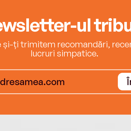
wsletter-ul tribu
e și-ți trimitem recomandări, recenz
lucruri simpatice.