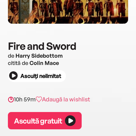
Fire and Sword
de
Harry Sidebottom
citită de
Colin Mace
Asculți nelimitat
10h 59m
Adaugă la wishlist
Ascultă gratuit