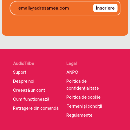
Fire & Sword creates a magnificent world built
Înscriere
on brutality and political games, where no one is
safe from retribution – not even those who dare
to rule.
AudioTribe
Legal
Suport
ANPC
Despre noi
Politica de
confidențialitate
Creează un cont
Politica de cookie
Cum funcționează
Termeni și condiții
Retragere din comandă
Regulamente