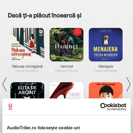
Dacă ți-a plăcut încearcă și
a...
Pădurea norvegiană
Hamnet
Menajera
I
Haruki Murakami
Maggie O'Farrell
Freida McFadden
Elita de Argint (Elita
Diavolul se îmbracă de
Migdală
de...
la...
Dani Francis
Lauren Weisberger
Sohn Won-pyung
AudioTribe.ro folosește cookie-uri