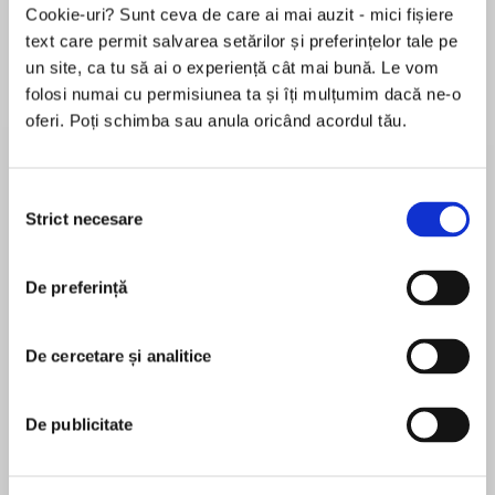
Cookie-uri? Sunt ceva de care ai mai auzit - mici fișiere
text care permit salvarea setărilor și preferințelor tale pe
un site, ca tu să ai o experiență cât mai bună. Le vom
Despre
carte
folosi numai cu permisiunea ta și îți mulțumim dacă ne-o
oferi. Poți schimba sau anula oricând acordul tău.
‘Absorbing and brilliant … Game of Thrones
without the dragons’ THE TIMES
Selecția
The third book in Sidebottom’s epic series set in
Strict necesare
consimțământului
third century Rome; a dramatic era of murder,
MAI MULT
coup, counter-rebellions and civil war.
De preferință
În acest moment nu există recenzii
pentru această carte
Rome AD238. The Year of the Six Emperors.
De cercetare și analitice
Harry Sidebottom
The empire is in turmoil. With the Gordiani,
father and son, dead in Africa, the tyrant
Dr Harry Sidebottom teaches classical history at
De publicitate
Maximinus Thrax vies to reclaim the throne.
the University of Oxford, where he is a lecturer at
Lincoln College. He has an international
The Senate, who supported the revolt of the