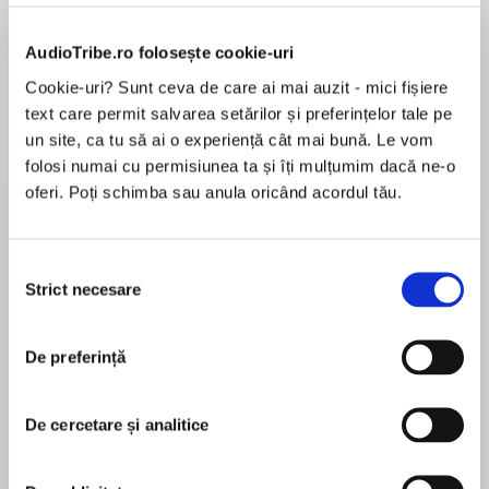
AudioTribe.ro folosește cookie-uri
Cookie-uri? Sunt ceva de care ai mai auzit - mici fișiere
Despre
carte
text care permit salvarea setărilor și preferințelor tale pe
A stunning novel of the Tudors from the best-
un site, ca tu să ai o experiență cât mai bună. Le vom
selling author of The Agincourt Bride.
folosi numai cu permisiunea ta și îți mulțumim dacă ne-o
oferi. Poți schimba sau anula oricând acordul tău.
Jasper Tudor, son of Queen Catherine and her
second husband, Owen Tudor, has grown up far
MAI MULT
from the intrigue of the royal court. But after he
Selecția
În acest moment nu există recenzii
and his brother Edmund are summoned to
Strict necesare
consimțământului
pentru această carte
London, their half-brother, King Henry VI, takes
a keen interest in their future.
De preferință
Bestowing Earldoms on them both, Henry also
gives them the wardship of the young heiress
Joanna Hickson
Margaret Beaufort. Although she is still a child,
De cercetare și analitice
Jasper becomes devoted to her and is
Joanna Hickson spent twenty five years
devastated when Henry arranges her betrothal
presenting and producing News and Arts