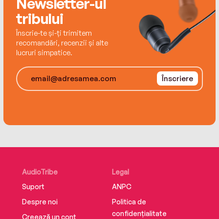
Newsletter-ul
tribului
Înscrie-te și-ți trimitem
recomandări, recenzii și alte
lucruri simpatice.
Înscriere
AudioTribe
Legal
Suport
ANPC
Despre noi
Politica de
confidențialitate
Creează un cont