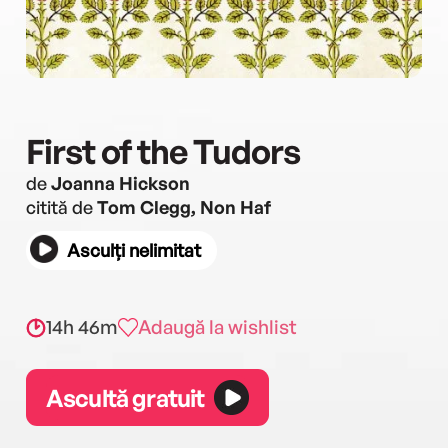
First of the Tudors
de
Joanna Hickson
citită de
Tom Clegg, Non Haf
Asculți nelimitat
14h 46m
Adaugă la wishlist
Ascultă gratuit