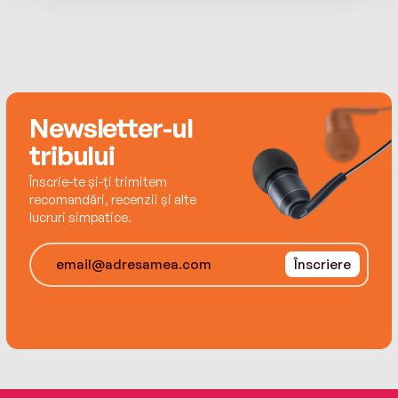
Newsletter-ul
tribului
Înscrie-te și-ți trimitem
recomandări, recenzii și alte
lucruri simpatice.
Înscriere