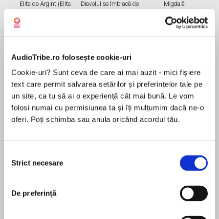
Elita de Argint (Elita
Diavolul se îmbracă de
Migdală
de...
la...
Dani Francis
Lauren Weisberger
Sohn Won-pyung
AudioTribe.ro folosește cookie-uri
Despre
carte
Cookie-uri? Sunt ceva de care ai mai auzit - mici fișiere
Utilizând Minotaurul ca pe o metaforă
text care permit salvarea setărilor și preferințelor tale pe
structurant, naratorul îndelung așteptatului
un site, ca tu să ai o experiență cât mai bună. Le vom
roman al lui Gospodinov construiește un labirint
folosi numai cu permisiunea ta și îți mulțumim dacă ne-o
din povești despre propria familie, sărind dintr-o
oferi. Poți schimba sau anula oricând acordul tău.
epocă în alta și dintr-o perspectivă în alta, într-o
MAI MULT
explorare incredibil de minuțioasă și de
Recenzii
amuzantă a mentalității est-europene. Fizica
Selecția
Strict necesare
tristeții este o carte ce are la bază obsesia
consimțământului
pentru arhive, colecții, muzee și capsule ale
O carte foarte interesantă. Mi-a plăcut foarte
timpului, despre urmele lăsate de timpul
De preferință
tare. Iar Mihai Călin are voce foarte potrivită
pierdut în texte, imagini și asupra obiectelor. În
pentru a-i da voce povestitorului.
povestea-cadru a lui Gospodinov, Minotaurul