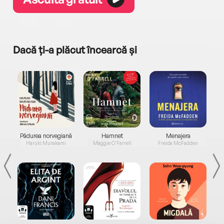
Dacă ți-a plăcut încearcă și
a...
Pădurea norvegiană
Hamnet
Menajera
I
Haruki Murakami
Maggie O'Farrell
Freida McFadden