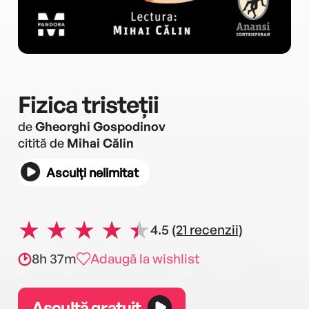
Fizica tristeții
de
Gheorghi Gospodinov
citită de
Mihai Călin
Asculți nelimitat
4.5
(21 recenzii)
8h 37m
Adaugă la wishlist
Ascultă gratuit