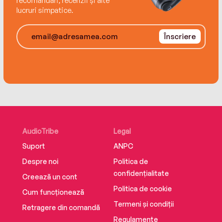
recomandări, recenzii și alte
lucruri simpatice.
Înscriere
AudioTribe
Legal
Suport
ANPC
Despre noi
Politica de
confidențialitate
Creează un cont
Politica de cookie
Cum funcționează
Termeni și condiții
Retragere din comandă
Regulamente