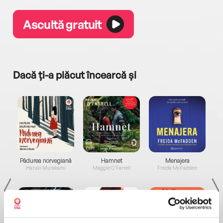
Ascultă gratuit
Dacă ți-a plăcut încearcă și
a...
Pădurea norvegiană
Hamnet
Menajera
I
Haruki Murakami
Maggie O'Farrell
Freida McFadden