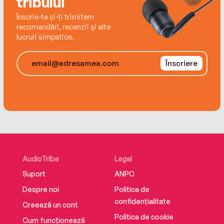
tribului
Înscrie-te și-ți trimitem
recomandări, recenzii și alte
lucruri simpatice.
Înscriere
AudioTribe
Legal
Suport
ANPC
Despre noi
Politica de
confidențialitate
Creează un cont
Politica de cookie
Cum funcționează