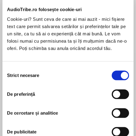
AudioTribe.ro folosește cookie-uri
Elita de Argint (Elita
Diavolul se îmbracă de
Migdală
Cookie-uri? Sunt ceva de care ai mai auzit - mici fișiere
de...
la...
Dani Francis
Lauren Weisberger
Sohn Won-pyung
text care permit salvarea setărilor și preferințelor tale pe
un site, ca tu să ai o experiență cât mai bună. Le vom
folosi numai cu permisiunea ta și îți mulțumim dacă ne-o
oferi. Poți schimba sau anula oricând acordul tău.
Despre
carte
Flat Stanley is taking over the world! In this fun
Selecția
thirteenth installment in the renowned Flat
Strict necesare
consimțământului
Stanley’s Worldwide Adventures chapter book
series, the Lambchops are getting a little history
De preferință
lesson in Boston, Massachusetts!
MAI MULT
În acest moment nu există recenzii
When the Lambchop family gets to Boston,
De cercetare și analitice
pentru această carte
Stanley is excited to go on a Duck Tour, eat
lunch at Quincy Market, and see Fenway Park
Jeff Brown
De publicitate
baseball stadium. Stanley even gets to be in a