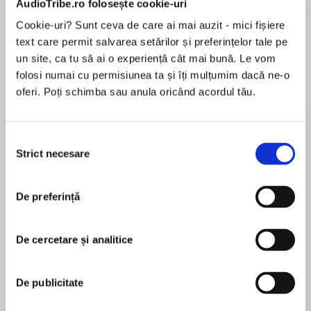
AudioTribe.ro folosește cookie-uri
Cookie-uri? Sunt ceva de care ai mai auzit - mici fișiere
text care permit salvarea setărilor și preferințelor tale pe
Despre
carte
un site, ca tu să ai o experiență cât mai bună. Le vom
folosi numai cu permisiunea ta și îți mulțumim dacă ne-o
The stunning YA debut from internationally
oferi. Poți schimba sau anula oricând acordul tău.
bestselling author Cecelia Ahern.
Celestine North lives a perfect life. She’s a
Selecția
model daughter and sister, she’s well-liked by
Strict necesare
consimțământului
MAI MULT
her classmates and teachers, and she’s dating
În acest moment nu există recenzii
the impossibly charming Art Crevan.
De preferință
pentru această carte
But then Celestine encounters a situation in
which she makes an instinctive decision. She
De cercetare și analitice
breaks a rule and now faces life-changing
Cecelia Ahern
repercussions. She could be imprisoned. She
De publicitate
could be branded. She could be found FLAWED.
Cecelia Ahern is an Irish novelist whose work was
first published in 2004. Her debut novel PS I Love