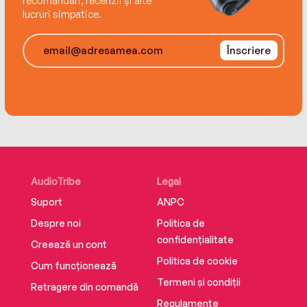
recomandări, recenzii și alte
lucruri simpatice.
Înscriere
AudioTribe
Legal
Suport
ANPC
Despre noi
Politica de
confidențialitate
Creează un cont
Politica de cookie
Cum funcționează
Termeni și condiții
Retragere din comandă
Regulamente