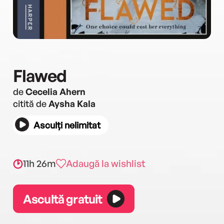
Flawed
de
Cecelia Ahern
citită de
Aysha Kala
Asculți nelimitat
11h 26m
Adaugă la wishlist
Ascultă gratuit