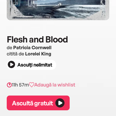
Flesh and Blood
de
Patricia Cornwell
citită de
Lorelei King
Asculți nelimitat
11h 57m
Adaugă la wishlist
Ascultă gratuit