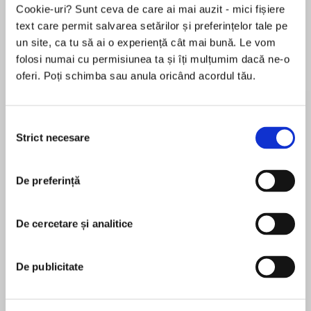
Cookie-uri? Sunt ceva de care ai mai auzit - mici fișiere
text care permit salvarea setărilor și preferințelor tale pe
un site, ca tu să ai o experiență cât mai bună. Le vom
Despre
carte
folosi numai cu permisiunea ta și îți mulțumim dacă ne-o
oferi. Poți schimba sau anula oricând acordul tău.
The legendary, No. 1 bestelling series following
Dr. Kay Scarpetta Snap
Selecția
The sound of a bullet hitting flesh
Strict necesare
consimțământului
Dr. Kay Scarpetta is in pursuit of a sniper who
MAI MULT
leaves no trace except copper fragments. The
De preferință
În acest moment nu există recenzii
impossible shots cause instant death. Snap
pentru această carte
The target is closer than you think
De cercetare și analitice
Patricia Cornwell
The victims have nothing in common, and there
is no indication where the killer will strike next.
Patricia Cornwell is recognized as one of the
De publicitate
Snap
world’s top bestselling crime writers and the
author of the Scarpetta series. Her novels have
You won’t hear it – you’re already dead