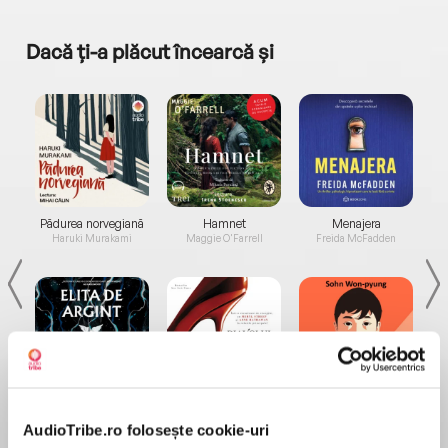
Dacă ți-a plăcut încearcă și
a...
Pădurea norvegiană
Hamnet
Menajera
I
Haruki Murakami
Maggie O'Farrell
Freida McFadden
Elita de Argint (Elita
Diavolul se îmbracă de
Migdală
de...
la...
Dani Francis
Lauren Weisberger
Sohn Won-pyung
AudioTribe.ro folosește cookie-uri