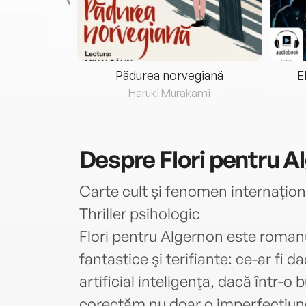
eria...
Pădurea norvegiană
E
ris
Haruki Murakami
Despre
Flori pentru A
Carte cult și fenomen internațion
Thriller psihologic
Flori pentru Algernon este roman
fantastice şi terifiante: ce-ar fi
artificial inteligenţa, dacă într-o
corectăm nu doar o imperfecţiune 