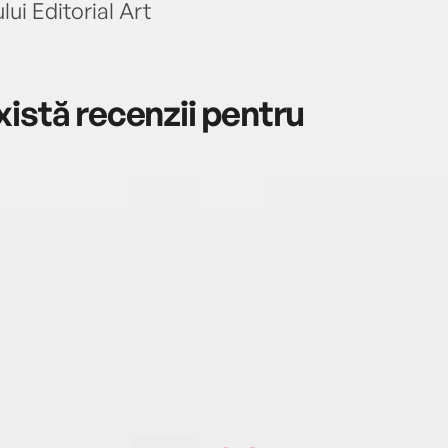
chita
ui Editorial Art
absol
comun
echip
istă recenzii pentru
decât