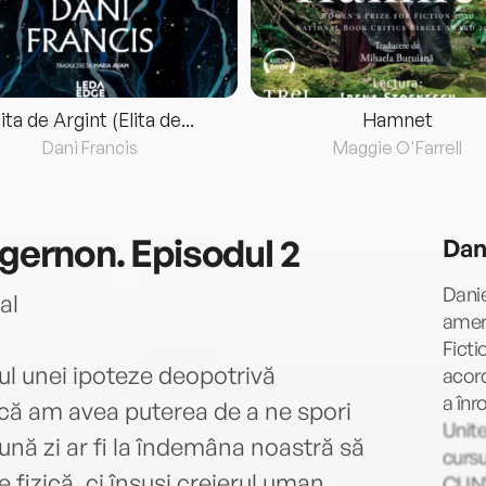
lita de Argint (Elita de...
Hamnet
Dani Francis
Maggie O'Farrell
lgernon. Episodul 2
Dan
Danie
al
ameri
Ficti
ul unei ipoteze deopotrivă
acord
a înr
 dacă am avea puterea de a ne spori
Unite
 bună zi ar fi la îndemâna noastră să
cursu
fizică, ci însuşi creierul uman.
CUNY)