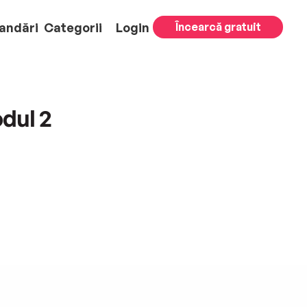
andări
Categorii
Login
Încearcă gratuit
odul 2