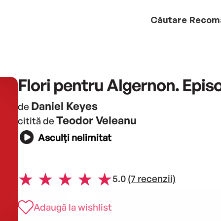
Căutare
Recom
Flori pentru Algernon. Epis
Daniel Keyes
de
Teodor Veleanu
citită de
Asculți nelimitat
5.0
(7 recenzii)
Adaugă la wishlist