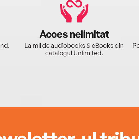
Acces nelimitat
ând.
La mii de audiobooks & eBooks din
Po
catalogul Unlimited.
wsletter-ul tribu