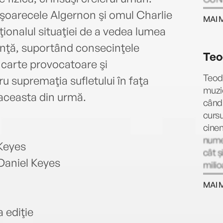
apoi 
şoarecele Algernon şi omul Charlie
MAI 
fotog
epţionalul situaţiei de a vedea lumea
să pr
genţă, suportând consecinţele
York.
Teo
urmat
O carte provocatoare şi
obţin
Teodo
 supremaţia sufletului în faţa
amer
muzic
i aceasta din urmă.
când 
cursu
cinem
nume
 Keyes
cât ș
Daniel Keyes
milio
dând 
MAI 
apăru
de mi
 ediţie
Muzic