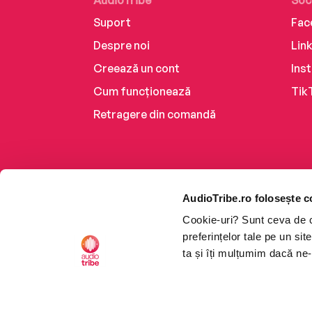
AudioTribe
Soc
Suport
Fac
Despre noi
Lin
Creează un cont
Ins
Cum funcționează
Tik
Retragere din comandă
AudioTribe.ro folosește c
Cookie-uri? Sunt ceva de ca
preferințelor tale pe un si
ta și îți mulțumim dacă ne-
Platforma de audiobooks ș