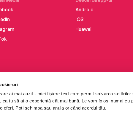
ial Media
Descarcă app-ul
ebook
Android
kedIn
iOS
tagram
Huawei
Tok
ookie-uri
re ai mai auzit - mici fișiere text care permit salvarea setărilor 
te, ca tu să ai o experiență cât mai bună. Le vom folosi numai cu
o oferi. Poți schimba sau anula oricând acordul tău.
i books a Cărturești.