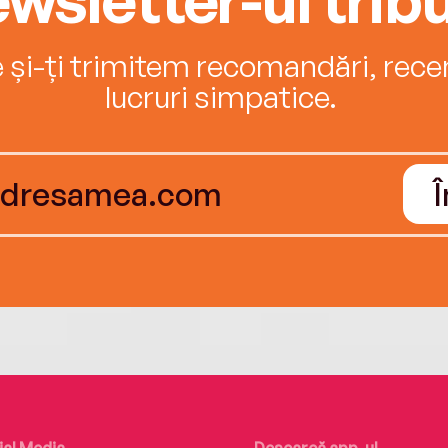
e și-ți trimitem recomandări, recenz
lucruri simpatice.