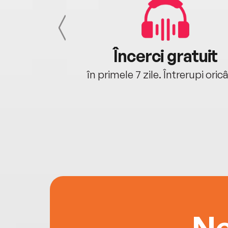
cu tine
Încerci gratuit
oriunde ești.
în primele 7 zile. Întrerupi oric
Ne