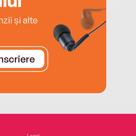
ii și alte
Înscriere