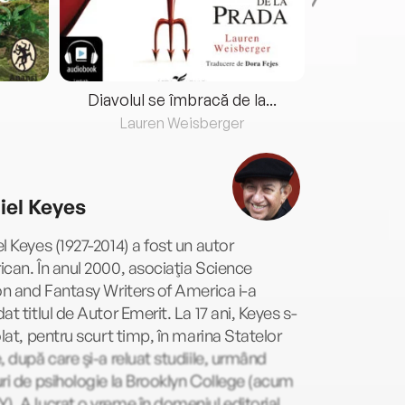
Diavolul se îmbracă de la...
Lauren Weisberger
Fre
iel Keyes
l Keyes (1927-2014) a fost un autor
can. În anul 2000, asociaţia Science
on and Fantasy Writers of America i-a
at titlul de Autor Emerit. La 17 ani, Keyes s-
olat, pentru scurt timp, în marina Statelor
, după care şi-a reluat studiile, urmând
ri de psihologie la Brooklyn College (acum
. A lucrat o vreme în domeniul editorial,