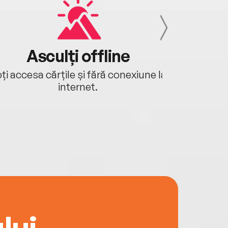
Asculți offline
Aj
ți accesa cărțile și fără conexiune la
Ascultă a
internet.
lui