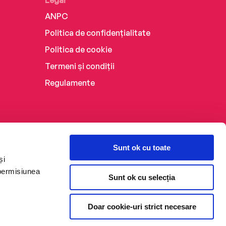
Legal
ANPC
Politica de confidențialitate
Politica de cookie
Termeni și condiții
Regulamente
Sunt ok cu toate
și
 permisiunea
Sunt ok cu selecția
Doar cookie-uri strict necesare