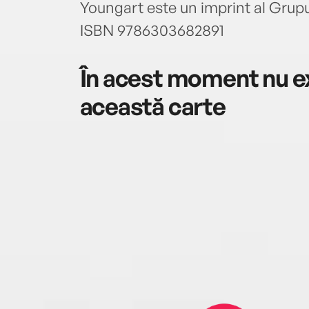
Youngart este un imprint al Grupul
ISBN 9786303682891
În acest moment nu ex
această carte