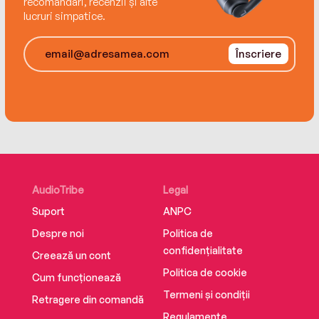
recomandări, recenzii și alte
to stop.
lucruri simpatice.
Înscriere
AudioTribe
Legal
Suport
ANPC
Despre noi
Politica de
confidențialitate
Creează un cont
Politica de cookie
Cum funcționează
Termeni și condiții
Retragere din comandă
Regulamente