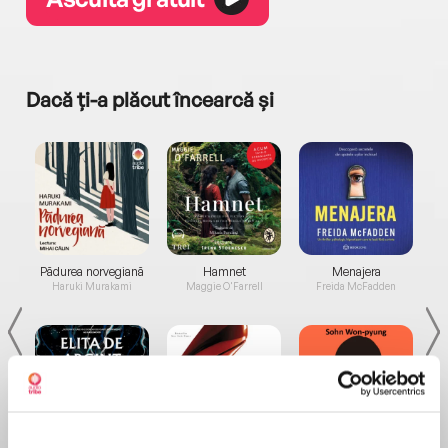
Dacă ți-a plăcut încearcă și
a...
Pădurea norvegiană
Hamnet
Menajera
I
Haruki Murakami
Maggie O'Farrell
Freida McFadden