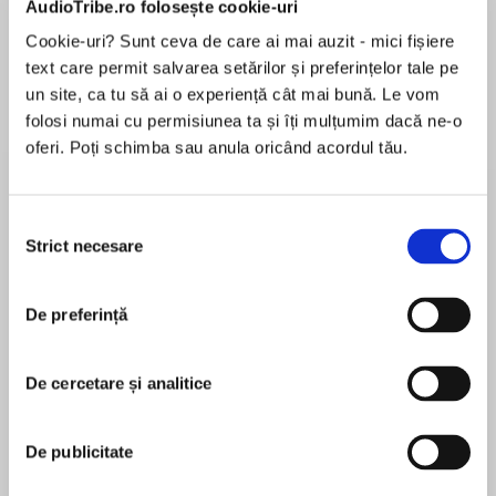
AudioTribe.ro folosește cookie-uri
Elita de Argint (Elita
Diavolul se îmbracă de
Migdală
de...
la...
Dani Francis
Lauren Weisberger
Sohn Won-pyung
Cookie-uri? Sunt ceva de care ai mai auzit - mici fișiere
text care permit salvarea setărilor și preferințelor tale pe
un site, ca tu să ai o experiență cât mai bună. Le vom
folosi numai cu permisiunea ta și îți mulțumim dacă ne-o
Despre
carte
oferi. Poți schimba sau anula oricând acordul tău.
“Flowerheart is like a garden in full bloom:
vibrant and sweet, whimsical and wondrous.” —
Selecția
Allison Saft, New York Times bestselling author
Strict necesare
consimțământului
of A Far Wilder Magic
De preferință
MAI MULT
Perfect for fans of Margaret Rogerson and
În acest moment nu există recenzii
Tamora Pierce, this standalone YA debut is a
pentru această carte
stunning cottagecore fantasy romance about a
De cercetare și analitice
girl with powerful and violent magic which she
Catherine Bakewell
must learn to control—or lose everything she
De publicitate
loves.
Catherine Bakewell is a writer, artist, and opera
enthusiast. She has lived in Spain and in France,