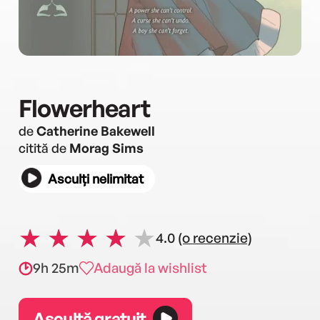
Flowerheart
de
Catherine Bakewell
citită de
Morag Sims
Asculți nelimitat
4.0
(o recenzie)
9h 25m
Adaugă la wishlist
Ascultă gratuit