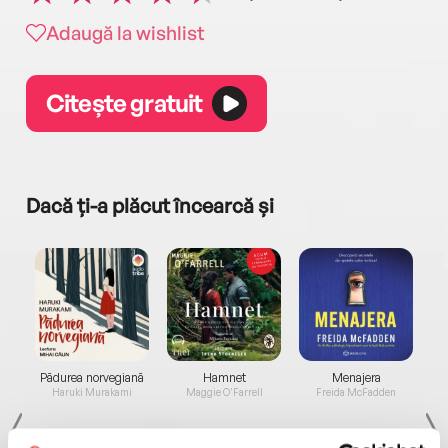
Adaugă la wishlist
Citește gratuit
Dacă ți-a plăcut încearcă și
a...
Pădurea norvegiană
Hamnet
Menajera
I
Haruki Murakami
Maggie O'Farrell
Freida McFadden