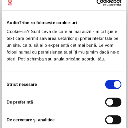
AudioTribe.ro folosește cookie-uri
Cookie-uri? Sunt ceva de care ai mai auzit - mici fișiere
Elita de Argint (Elita
Diavolul se îmbracă de
Migdală
de...
la...
Dani Francis
Lauren Weisberger
Sohn Won-pyung
text care permit salvarea setărilor și preferințelor tale pe
un site, ca tu să ai o experiență cât mai bună. Le vom
folosi numai cu permisiunea ta și îți mulțumim dacă ne-o
oferi. Poți schimba sau anula oricând acordul tău.
Despre
carte
A doua parte din seria INTERDEPENDENȚA.
Selecția
Strict necesare
Bestseller New York Times & USA Today.
consimțământului
Continuarea romanului Prăbușirea
imperiului (Premiul Locus 2018).
De preferință
Interdependența imperiul interstelar al
MAI MULT
umanității e pe marginea prăpastiei. Fluxul –
Recenzii
calea de a călători între stele – e pe cale de
De cercetare și analitice
dispariție lăsând sisteme și civilizații întregi în