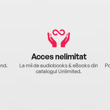
Acces nelimitat
ând.
La mii de audiobooks & eBooks din
Po
catalogul Unlimited.