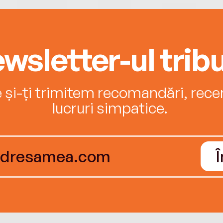
wsletter-ul tribu
e și-ți trimitem recomandări, recenz
lucruri simpatice.