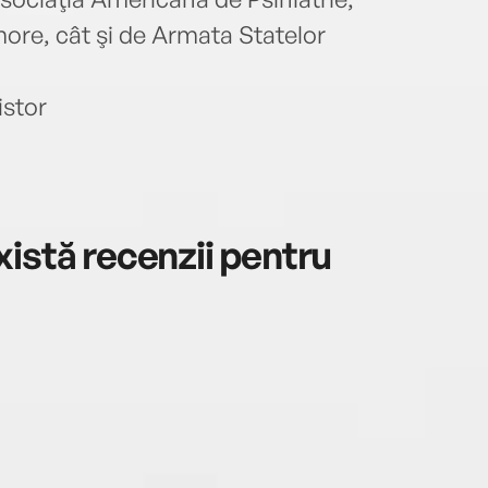
cereb
profe
imore, cât şi de Armata Statelor
Fiind
studi
istor
impli
amer
numa
a cre
retraş
istă recenzii pentru
acest
dacă 
carte