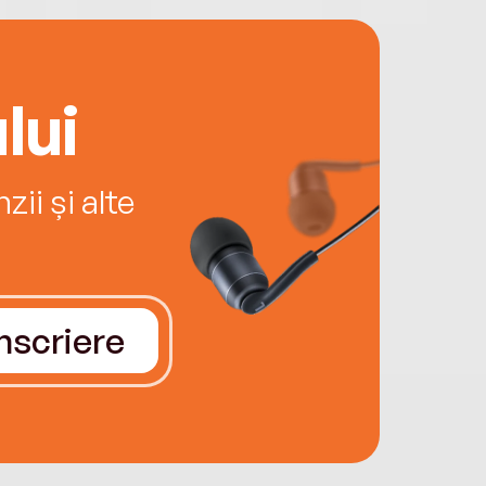
lui
ii și alte
Înscriere