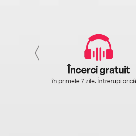
cu tine
Încerci gratuit
oriunde ești.
în primele 7 zile. Întrerupi oric