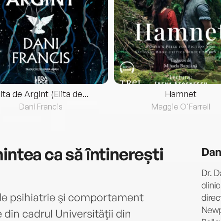
lita de Argint (Elita de...
Hamnet
Dani Francis
Maggie O'Farrell
intea ca să întinerești
Dan
Dr. D
clini
de psihiatrie şi comportament
direc
Newpo
din cadrul Universităţii din