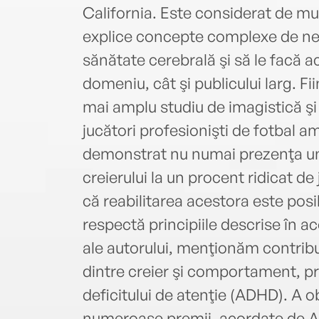
California. Este considerat de mul
explice concepte complexe de neu
sănătate cerebrală şi să le facă ac
domeniu, cât şi publicului larg. Fii
mai amplu studiu de imagistică şi 
jucători profesionişti de fotbal a
demonstrat nu numai prezenţa un
creierului la un procent ridicat de j
că reabilitarea acestora este posi
respectă principiile descrise în ac
ale autorului, menţionăm contribuţ
dintre creier şi comportament, p
deficitului de atenţie (ADHD). A ob
numeroase premii, acordate de As