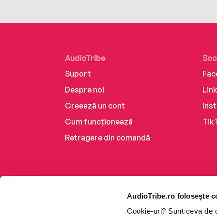
AudioTribe
Soc
Suport
Fac
Despre noi
Lin
Creează un cont
Ins
Cum funcționează
Tik
Retragere din comandă
AudioTribe.ro folosește c
Cookie-uri? Sunt ceva de ca