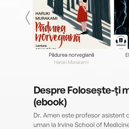
eria...
Pădurea norvegiană
E
ris
Haruki Murakami
Despre
Folosește-ți m
(ebook)
Dr. Amen este profesor asistent 
uman la Irvine School of Medicine 