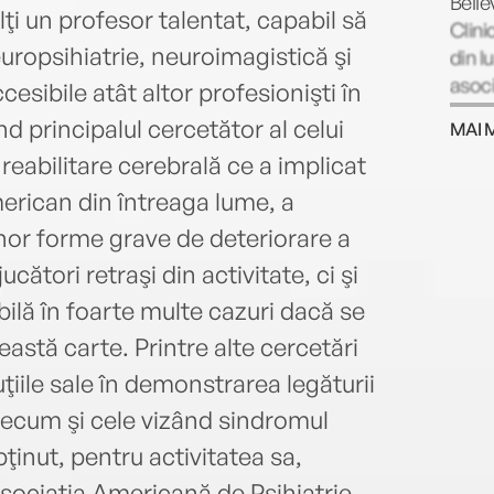
Belle
ţi un profesor talentat, capabil să
Clini
ropsihiatrie, neuroimagistică şi
din l
asoci
cesibile atât altor profesionişti în
comp
nd principalul cercetător al celui
MAI 
000 d
reabilitare cerebrală ce a implicat
evalu
autor
merican din întreaga lume, a
bests
or forme grave de deteriorare a
consi
ucători retraşi din activitate, ci şi
exper
cereb
bilă în foarte multe cazuri dacă se
de as
eastă carte. Printre alte cercetări
comp
iile sale în demonstrarea legăturii
Medic
Este 
recum şi cele vizând sindromul
capa
ţinut, pentru activitatea sa,
neuro
ociaţia Americană de Psihiatrie,