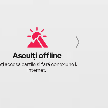
Asculți offline
Aj
ți accesa cărțile și fără conexiune la
Ascultă a
internet.