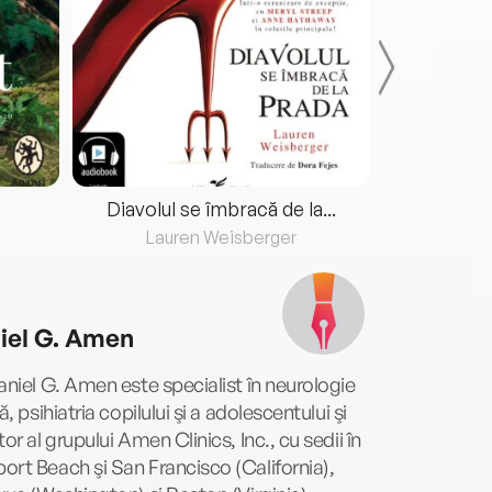
Diavolul se îmbracă de la...
Lauren Weisberger
Fre
iel G. Amen
aniel G. Amen este specialist în neurologie
că, psihiatria copilului şi a adolescentului şi
tor al grupului Amen Clinics, Inc., cu sedii în
rt Beach şi San Francisco (California),