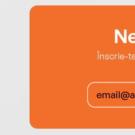
Ne
Înscrie-t