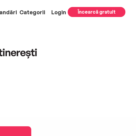
andări
Categorii
Login
Încearcă gratuit
tinerești