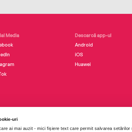
ial Media
Descarcă app-ul
ebook
Android
kedIn
iOS
tagram
Huawei
Tok
ookie-uri
re ai mai auzit - mici fișiere text care permit salvarea setărilor 