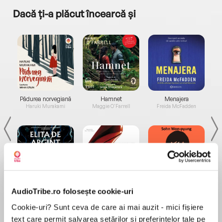
Dacă ți-a plăcut încearcă și
a...
Pădurea norvegiană
Hamnet
Menajera
I
Haruki Murakami
Maggie O'Farrell
Freida McFadden
Elita de Argint (Elita
Diavolul se îmbracă de
Migdală
AudioTribe.ro folosește cookie-uri
de...
la...
Dani Francis
Lauren Weisberger
Sohn Won-pyung
Cookie-uri? Sunt ceva de care ai mai auzit - mici fișiere
text care permit salvarea setărilor și preferințelor tale pe