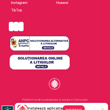
Instagram
Huawei
TikTok
Platforma de audiobooks și books a Cărturești.
Instalează aplicația
✕
Instalează