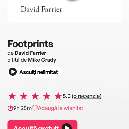
Footprints
de
David Farrier
citită de
Mike Grady
Asculți nelimitat
5.0
(o recenzie)
9h 25m
Adaugă la wishlist
Ascultă gratuit