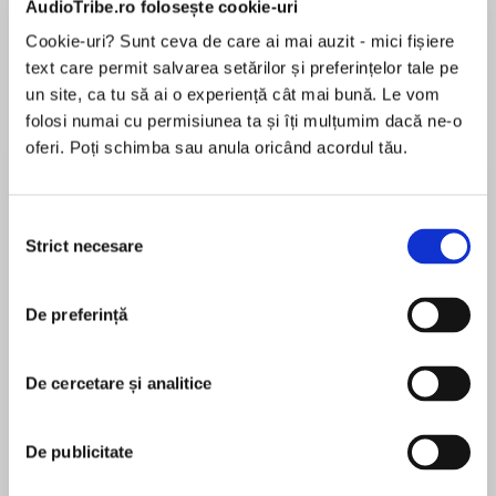
AudioTribe.ro folosește cookie-uri
Elita de Argint (Elita
Diavolul se îmbracă de
Migdală
de...
la...
Dani Francis
Lauren Weisberger
Sohn Won-pyung
Cookie-uri? Sunt ceva de care ai mai auzit - mici fișiere
text care permit salvarea setărilor și preferințelor tale pe
un site, ca tu să ai o experiență cât mai bună. Le vom
folosi numai cu permisiunea ta și îți mulțumim dacă ne-o
Despre
carte
oferi. Poți schimba sau anula oricând acordul tău.
A profound meditation on climate change and
the Anthropocene and an urgent search for the
Selecția
fossils—industrial, chemical, geological—that
Strict necesare
consimțământului
humans are leaving behind
De preferință
MAI MULT
A Times Book of the Year • A Daily Telegraph
În acest moment nu există recenzii
Book of the Year
pentru această carte
De cercetare și analitice
What will the world look like ten thousand or ten
David Farrier
million years from now?
De publicitate
David Farrier teaches English Literature at the
In Footprints, David Farrier explores what traces
University of Edinburgh. He was a recipient of the