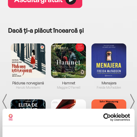
Dacă ți-a plăcut încearcă și
a...
Pădurea norvegiană
Hamnet
Menajera
I
Haruki Murakami
Maggie O'Farrell
Freida McFadden