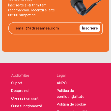
Înscrie-te și-ți trimitem
recomandări, recenzii și alte
lucruri simpatice.
Înscriere
AudioTribe
Legal
Suport
ANPC
Despre noi
Politica de
confidențialitate
Creează un cont
Politica de cookie
Cum funcționează