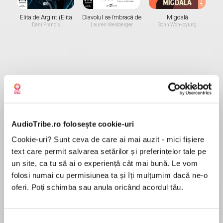
Elita de Argint (Elita
Diavolul se îmbracă de
Migdală
de...
la...
Dani Francis
Lauren Weisberger
Sohn Won-pyung
Despre
carte
Three novellas from New York Times and #1
ebook bestselling author Alexa Riley show us
just what happens when strong, possessive
AudioTribe.ro folosește cookie-uri
men find the women of their dreams.
Cookie-uri? Sunt ceva de care ai mai auzit - mici fișiere
text care permit salvarea setărilor și preferințelor tale pe
MAI MULT
Stay Close
un site, ca tu să ai o experiență cât mai bună. Le vom
În acest moment nu există recenzii
folosi numai cu permisiunea ta și îți mulțumim dacă ne-o
pentru această carte
A former Russian mafia soldier is hired to
oferi. Poți schimba sau anula oricând acordul tău.
protect a friend’s daughter, but he knows he’ll
Alexa Riley
do more than keep her safe—he’ll make her his.
Forever.
Selecția