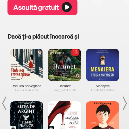
Ascultă gratuit
Dacă ți-a plăcut încearcă și
a...
Pădurea norvegiană
Hamnet
Menajera
I
Haruki Murakami
Maggie O'Farrell
Freida McFadden