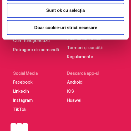
AudioTribe
Legal
Sunt ok cu selecția
Suport
ANPC
Despre noi
Politica de
Doar cookie-uri strict necesare
confidențialitate
Creează un cont
Politica de cookie
Cum funcționează
Termeni și condiții
Retragere din comandă
Regulamente
Social Media
Descarcă app-ul
Facebook
Android
LinkedIn
iOS
Instagram
Huawei
TikTok