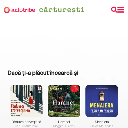
Dacă ți-a plăcut încearcă și
a...
Pădurea norvegiană
Hamnet
Menajera
I
Haruki Murakami
Maggie O'Farrell
Freida McFadden