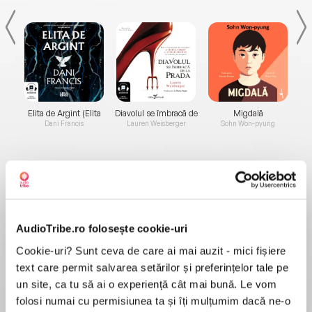
Elita de Argint (Elita
Diavolul se îmbracă de
Migdală
de...
la...
Dani Francis
Lauren Weisberger
Sohn Won-pyung
Despre
carte
AudioTribe.ro folosește cookie-uri
MAI MULT
Cookie-uri? Sunt ceva de care ai mai auzit - mici fișiere
WordPress shortcode problem
text care permit salvarea setărilor și preferințelor tale pe
un site, ca tu să ai o experiență cât mai bună. Le vom
folosi numai cu permisiunea ta și îți mulțumim dacă ne-o