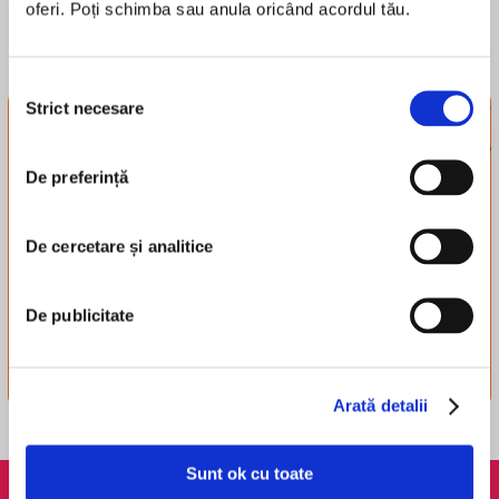
oferi. Poți schimba sau anula oricând acordul tău.
Selecția
Strict necesare
consimțământului
Newsletter-ul
tribului
De preferință
Înscrie-te și-ți trimitem
recomandări, recenzii și alte
lucruri simpatice.
De cercetare și analitice
Înscriere
De publicitate
Arată detalii
Sunt ok cu toate