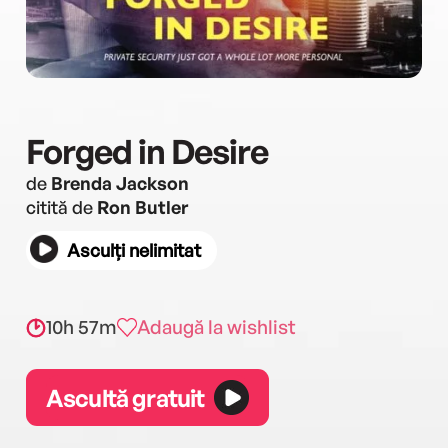
Forged in Desire
de
Brenda Jackson
citită de
Ron Butler
Asculți nelimitat
10h 57m
Adaugă la wishlist
Ascultă gratuit