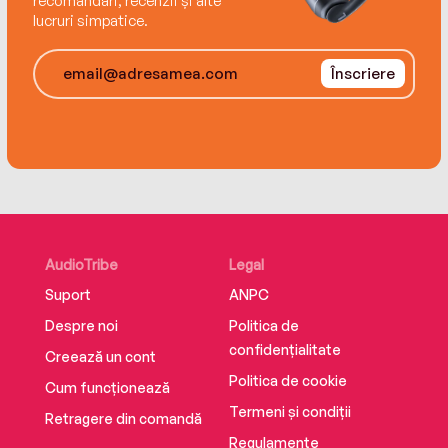
recomandări, recenzii și alte
lucruri simpatice.
Înscriere
AudioTribe
Legal
Suport
ANPC
Despre noi
Politica de
confidențialitate
Creează un cont
Politica de cookie
Cum funcționează
Termeni și condiții
Retragere din comandă
Regulamente