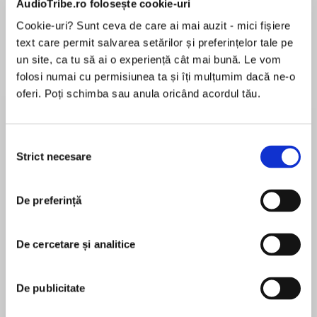
AudioTribe.ro folosește cookie-uri
Cookie-uri? Sunt ceva de care ai mai auzit - mici fișiere
text care permit salvarea setărilor și preferințelor tale pe
Despre
carte
un site, ca tu să ai o experiență cât mai bună. Le vom
folosi numai cu permisiunea ta și îți mulțumim dacă ne-o
Strong enough to protect her. Bold enough to
oferi. Poți schimba sau anula oricând acordul tău.
love her.
When good girl Margo Connelly becomes Lamar
Selecția
"Striker" Jennings's latest assignment, she
Strict necesare
consimțământului
MAI MULT
knows she's in trouble. And not just because
În acest moment nu există recenzii
he's been hired to protect her from an
De preferință
pentru această carte
underworld criminal. The reformed bad boy's
appeal is breaching all her defenses, and as the
threats against her increase, Margo isn't sure
De cercetare și analitice
which is more dangerous: the gangster
Brenda Jackson
targeting her, or the far too alluring protector
De publicitate
tempting her to let loose.
Brenda Jackson is a New York Times bestselling
author of more than one hundred romance titles.