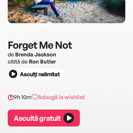
Forget Me Not
de
Brenda Jackson
citită de
Ron Butler
Asculți nelimitat
9h 10m
Adaugă la wishlist
Ascultă gratuit