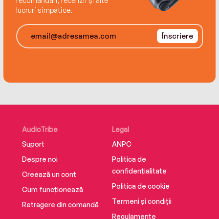
recomandări, recenzii și alte
lucruri simpatice.
Înscriere
AudioTribe
Legal
Suport
ANPC
Despre noi
Politica de
confidențialitate
Creează un cont
Politica de cookie
Cum funcționează
Termeni și condiții
Retragere din comandă
Regulamente