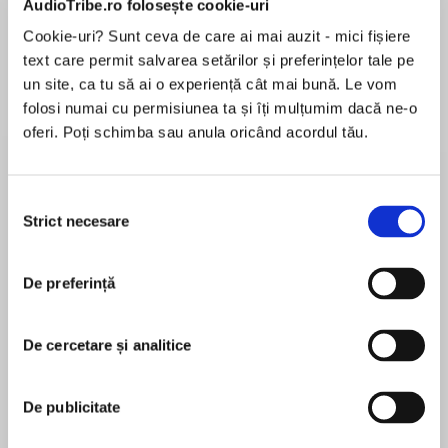
AudioTribe.ro folosește cookie-uri
Cookie-uri? Sunt ceva de care ai mai auzit - mici fișiere
text care permit salvarea setărilor și preferințelor tale pe
Despre
carte
un site, ca tu să ai o experiență cât mai bună. Le vom
folosi numai cu permisiunea ta și îți mulțumim dacă ne-o
What do you do when you meet the love of your
oferi. Poți schimba sau anula oricând acordul tău.
life…twice?
Selecția
Strict necesare
consimțământului
MAI MULT
Ashley Ryan met her soul mate in her husband
În acest moment nu există recenzii
Devon and when he is killed in a car accident
De preferință
pentru această carte
she struggled to move on. Until 3 years later her
friends buy her a weekend away in the small
town of Catalina Cove. The beautiful small town
De cercetare și analitice
offers her peace and escape from her
Brenda Jackson
memories. Until she meets Ray Sullivan –
De publicitate
fisherman, loner, and most definitely her dead
Brenda Jackson is a New York Times bestselling
husband.
author of more than one hundred romance titles.